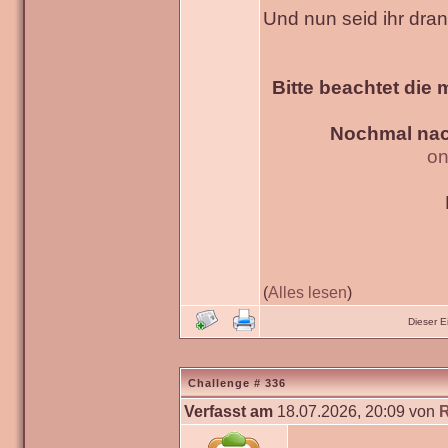
Und nun seid ihr dra
Bitte beachtet die 
Nochmal nac
on
(
Alles lesen
)
Dieser 
Challenge # 336
Verfasst am
18.07.2026, 20:09 von