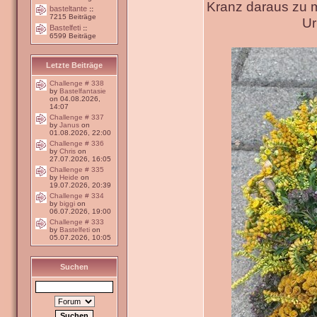
Kranz daraus zu 
basteltante
::
7215 Beiträge
Ur
Bastelfeti
::
6599 Beiträge
Letzte Beiträge
Challenge # 338
by
Bastelfantasie
on 04.08.2026,
14:07
Challenge # 337
by
Janus
on
01.08.2026, 22:00
Challenge # 336
by
Chris
on
27.07.2026, 16:05
Challenge # 335
by
Heide
on
19.07.2026, 20:39
Challenge # 334
by
biggi
on
06.07.2026, 19:00
Challenge # 333
by
Bastelfeti
on
05.07.2026, 10:05
Suchen