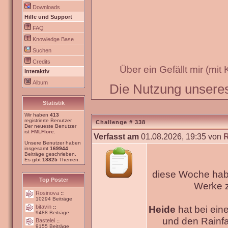
Downloads
Hilfe und Support
FAQ
Knowledge Base
Suchen
Credits
Über ein Gefällt mir (mit
Interaktiv
Album
Die Nutzung unseres 
Statistik
Wir haben
413
registrierte Benutzer.
Challenge # 338
Der neueste Benutzer
ist
FMLFlore
.
Verfasst am
01.08.2026, 19:35 von
Unsere Benutzer haben
insgesamt
169944
Beiträge geschrieben.
Es gibt
18825
Themen.
diese Woche habe
Top Poster
Werke
Rosinova
::
10294 Beiträge
bitavin
Heide
hat bei ein
::
9488 Beiträge
und den Rainfa
Bastelei
::
9155 Beiträge