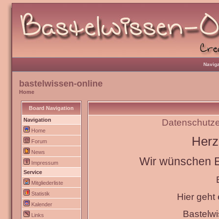
Naviga
bastelwissen-online
Home
Board Navigation
Navigation
Datenschutze
Home
Herz
Forum
News
Wir wünschen Eu
Impressum
Service
Mitgliederliste
Statistik
Hier geht
Kalender
Bastelw
Links