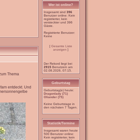
Wer ist online?
Insgesamt sind
396
Benutzer online: Kein
registrierter, kein
versteckter und 396
Gäste.
Registrierte Benutzer:
Keine
[
Gesamte Liste
anzeigen
]
Der Rekord liegt bei
2915
Benutzern am
02.08.2026, 07:15.
e zum Thema
Geburtstag
farn entdeckt. Und
Geburtstag(e) heute:
mmersonnengelbe
Dragonlady (71)
Oliander (75)
Keine Geburtstage in
den nächsten 7 Tagen.
Statistik/Termine
Insgesamt waren heute
500 Benutzer online:
Kein registrierter, kein