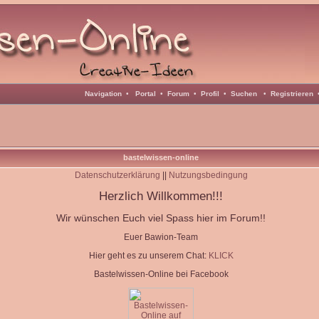
Navigation
•
Portal
•
Forum
•
Profil
•
Suchen
•
Registrieren
bastelwissen-online
Datenschutzerklärung
||
Nutzungsbedingung
Herzlich Willkommen!!!
Wir wünschen Euch viel Spass hier im Forum!!
Euer Bawion-Team
Hier geht es zu unserem Chat:
KLICK
Bastelwissen-Online bei Facebook