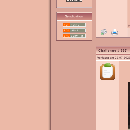
Syndication
(
Challenge # 337
Verfasst am
25.07.2026