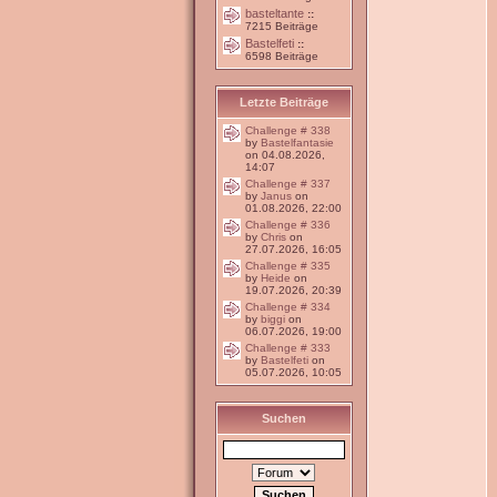
basteltante
::
7215 Beiträge
Bastelfeti
::
6598 Beiträge
Letzte Beiträge
Challenge # 338
by
Bastelfantasie
on 04.08.2026,
14:07
Challenge # 337
by
Janus
on
01.08.2026, 22:00
Challenge # 336
by
Chris
on
27.07.2026, 16:05
Challenge # 335
by
Heide
on
19.07.2026, 20:39
Challenge # 334
by
biggi
on
06.07.2026, 19:00
Challenge # 333
by
Bastelfeti
on
05.07.2026, 10:05
Suchen