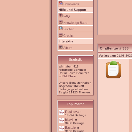
Downloads
Hilfe und Support
FAQ
Knowledge Base
Suchen
Credits
Interaktiv
Album
Challenge # 338
Verfasst am
01.08.2026
Statistik
Wir haben
413
registrierte Benutzer.
Der neueste Benutzer
ist
FMLFlore
.
Unsere Benutzer haben
insgesamt
169929
Beiträge geschrieben.
Es gibt
18823
Themen.
Top Poster
Rosinova
::
10294 Beiträge
bitavin
::
9488 Beiträge
Bastelei
::
9153 Beiträge