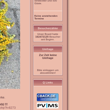
versteckter und 500
Gäste.
Keine anstehenden
Termine
Besucherzähler
Unser Board hatte
162472125
Besucher
seit Beginn.
Umfrage
Zur Zeit keine
Umfrage
Bitte einloggen um
abzustimmen!
Q Links
rke.
b) !!!
c.php?t=8273