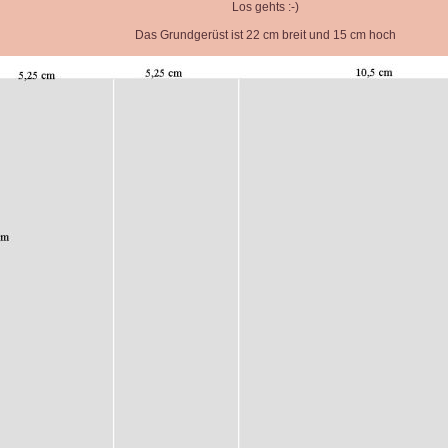
Los gehts :-)
Das Grundgerüst ist 22 cm breit und 15 cm hoch