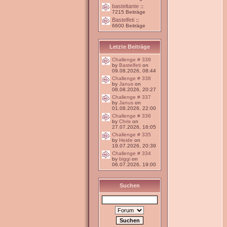
basteltante
::
7215 Beiträge
Bastelfeti
::
6600 Beiträge
Letzte Beiträge
Challenge # 339
by
Bastelfeti
on
09.08.2026, 08:44
Challenge # 338
by
Janus
on
08.08.2026, 20:27
Challenge # 337
by
Janus
on
01.08.2026, 22:00
Challenge # 336
by
Chris
on
27.07.2026, 16:05
Challenge # 335
by
Heide
on
19.07.2026, 20:39
Challenge # 334
by
biggi
on
06.07.2026, 19:00
Suchen