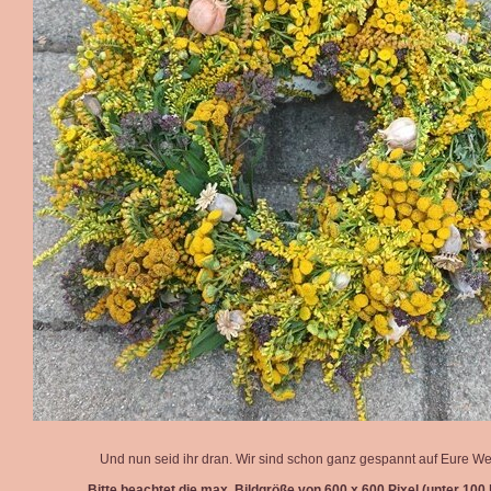
Und nun seid ihr dran. Wir sind schon ganz gespannt auf Eure We
Bitte beachtet die max. Bildgröße von 600 x 600 Pixel (unter 100 k