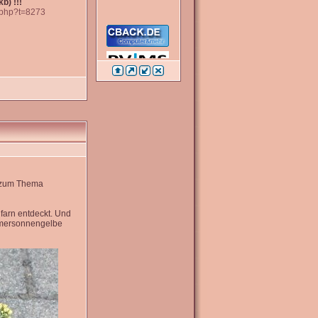
b) !!!
c.php?t=8273
e zum Thema
farn entdeckt. Und
mmersonnengelbe