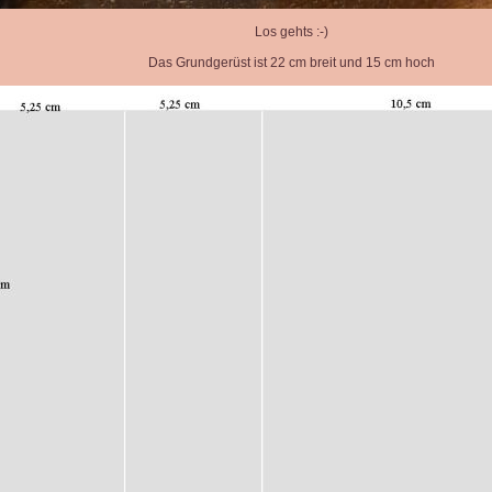
Los gehts :-)
Das Grundgerüst ist 22 cm breit und 15 cm hoch