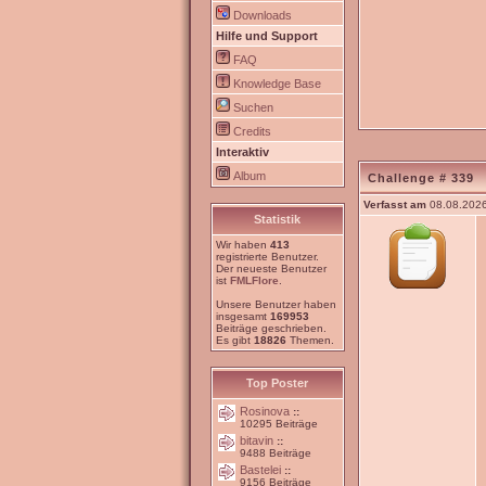
Downloads
Hilfe und Support
FAQ
Knowledge Base
Suchen
Credits
Interaktiv
Album
Challenge # 339
Verfasst am
08.08.2026
Statistik
Wir haben
413
registrierte Benutzer.
Der neueste Benutzer
ist
FMLFlore
.
Unsere Benutzer haben
insgesamt
169953
Beiträge geschrieben.
Es gibt
18826
Themen.
Top Poster
Rosinova
::
10295 Beiträge
bitavin
::
9488 Beiträge
Bastelei
::
9156 Beiträge