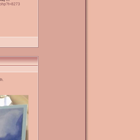
c.php?t=8273
h.