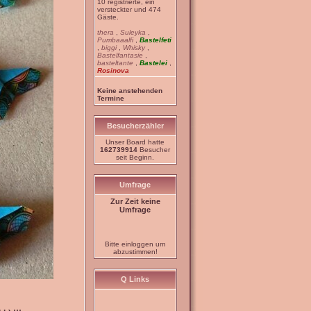
10 registrierte, ein
versteckter und 474
Gäste.
thera
,
Suleyka
,
Pumbaaalfi
,
Bastelfeti
,
biggi
,
Whisky
,
Bastelfantasie
,
basteltante
,
Bastelei
,
Rosinova
Keine anstehenden
Termine
Besucherzähler
Unser Board hatte
162739914
Besucher
seit Beginn.
Umfrage
Zur Zeit keine
Umfrage
Bitte einloggen um
abzustimmen!
Q Links