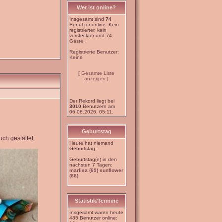
Wer ist online?
Insgesamt sind
74
Benutzer online: Kein
registrierter, kein
versteckter und 74
Gäste.
Registrierte Benutzer:
Keine
[
Gesamte Liste
anzeigen
]
Der Rekord liegt bei
3010
Benutzern am
06.08.2026, 05:11.
Geburtstag
ch gestaltet:
Heute hat niemand
Geburtstag.
Geburtstag(e) in den
nächsten 7 Tagen:
marlisa (69)
sunflower
(66)
Statistik/Termine
Insgesamt waren heute
485 Benutzer online: