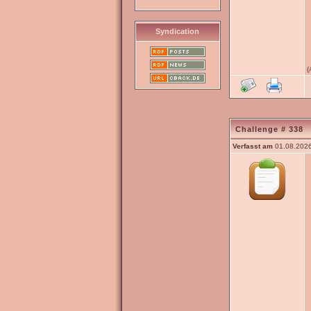
Syndication
(
Challenge # 338
Verfasst am
01.08.2026