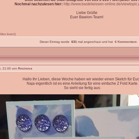
Nochmal nachzulesen hier:
http://www.bastelwissen-online.de/viewtopi
Liebe Grüße
Euer Bawion-Team!
Alles lesen
)
Dieser Eintrag wurde
631
mal angeschaut und hat
6 Kommentare
.
, 21:00 von
Rosinova
Hallo Ihr Lieben, diese Woche haben wir wieder einen Sketch für Euc
Naja eigentlich ist es eine Anleitung für eine einfache Z Fold Karte.
So sieht sie fertig aus: