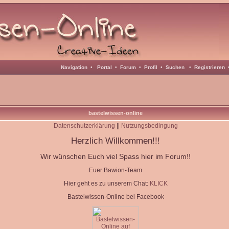
Navigation
•
Portal
•
Forum
•
Profil
•
Suchen
•
Registrieren
bastelwissen-online
Datenschutzerklärung
||
Nutzungsbedingung
Herzlich Willkommen!!!
Wir wünschen Euch viel Spass hier im Forum!!
Euer Bawion-Team
Hier geht es zu unserem Chat:
KLICK
Bastelwissen-Online bei Facebook