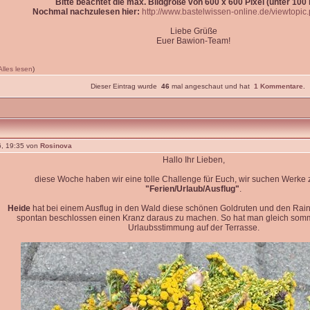
Bitte beachtet die max. Bildgröße von 600 x 600 Pixel (unter 100 k
Nochmal nachzulesen hier:
http://www.bastelwissen-online.de/viewtopi
Liebe Grüße
Euer Bawion-Team!
Alles lesen
)
Dieser Eintrag wurde
46
mal angeschaut und hat
1 Kommentare
.
, 19:35 von
Rosinova
Hallo Ihr Lieben,
diese Woche haben wir eine tolle Challenge für Euch, wir suchen Werk
"Ferien/Urlaub/Ausflug"
.
Heide
hat bei einem Ausflug in den Wald diese schönen Goldruten und den Rain
spontan beschlossen einen Kranz daraus zu machen. So hat man gleich so
Urlaubsstimmung auf der Terrasse.