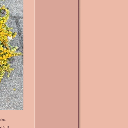
rke.
b) !!!