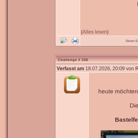
(
Alles lesen
)
Dieser 
Challenge # 336
Verfasst am
18.07.2026, 20:09 von
heute möchten 
Di
Bastelfe