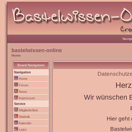
Naviga
bastelwissen-online
Home
Board Navigation
Navigation
Datenschutze
Home
Herz
Forum
News
Wir wünschen Eu
Impressum
Service
Mitgliederliste
Statistik
Hier geht
Kalender
Bastelw
Links