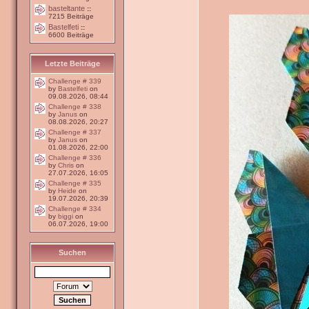
basteltante
::
7215 Beiträge
Bastelfeti
::
6600 Beiträge
Letzte Beiträge
Challenge # 339
by
Bastelfeti
on
09.08.2026, 08:44
Challenge # 338
by
Janus
on
08.08.2026, 20:27
Challenge # 337
by
Janus
on
01.08.2026, 22:00
Challenge # 336
by
Chris
on
27.07.2026, 16:05
Challenge # 335
by
Heide
on
19.07.2026, 20:39
Challenge # 334
by
biggi
on
06.07.2026, 19:00
Suchen