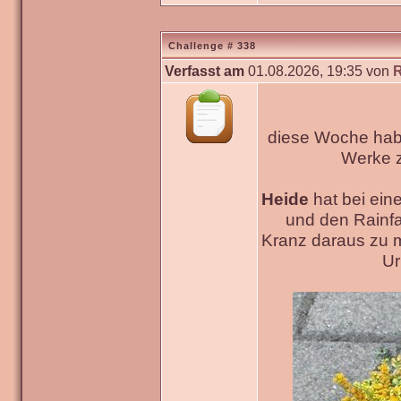
Challenge # 338
Verfasst am
01.08.2026, 19:35 von
diese Woche habe
Werke
Heide
hat bei ein
und den Rainfa
Kranz daraus zu 
Ur