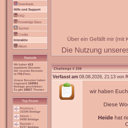
Downloads
Hilfe und Support
FAQ
Knowledge Base
Suchen
Credits
Über ein Gefällt mir (mit
Interaktiv
Album
Die Nutzung unseres 
Statistik
Wir haben
413
registrierte Benutzer.
Challenge # 339
Der neueste Benutzer
ist
FMLFlore
.
Verfasst am
08.08.2026, 21:13 von
Unsere Benutzer haben
insgesamt
169961
Beiträge geschrieben.
Es gibt
18827
Themen.
wir haben Euch
Top Poster
Diese Wo
Rosinova
::
10296 Beiträge
bitavin
Heide
hat ri
::
9488 Beiträge
O
Bastelei
::
9157 Beiträge