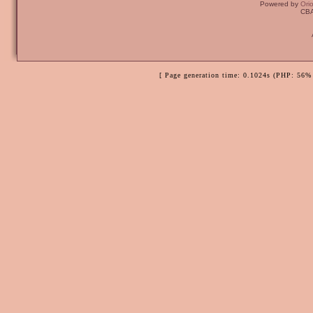
Powered by
Ori
CBA
[ Page generation time: 0.1024s (PHP: 56% 