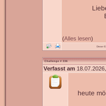
Lieb
(
Alles lesen
)
Dieser 
Challenge # 336
Verfasst am
18.07.2026,
heute mö