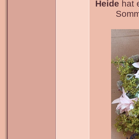
Heide
hat 
Somme