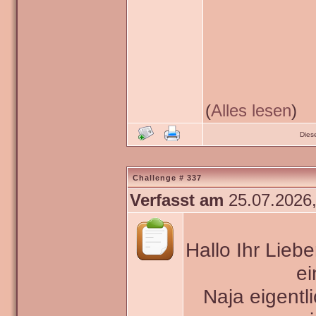
(
Alles lesen
)
Dies
Challenge # 337
Verfasst am
25.07.2026,
Hallo Ihr Lieb
ei
Naja eigentli