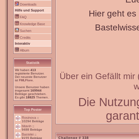
Downloads
Hilfe und Support
Hier geht e
FAQ
Knowledge Base
Bastelwiss
Suchen
Credits
Interaktiv
Album
Statistik
Wir haben
413
Über ein Gefällt mir
registrierte Benutzer.
Der neueste Benutzer
ist
FMLFlore
.
w
Unsere Benutzer haben
insgesamt
169944
Beiträge geschrieben.
Die Nutzun
Es gibt
18825
Themen.
Top Poster
garant
Rosinova
::
10294 Beiträge
bitavin
::
9488 Beiträge
Bastelei
::
Challenge # 338
9155 Beiträge