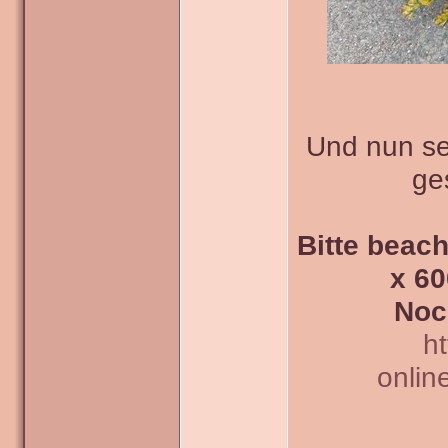
Und nun sei
ge
Bitte beach
x 60
Noc
h
onlin