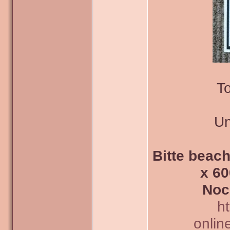
To
Un
Bitte beach
x 60
Noc
h
onlin