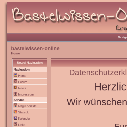
Naviga
bastelwissen-online
Home
Board Navigation
Navigation
Datenschutzerk
Home
Forum
Herzli
News
Impressum
Wir wünschen 
Service
Mitgliederliste
Statistik
Kalender
Eu
Links