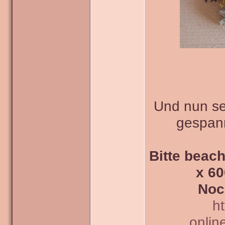
Und nun sei
gespann
Bitte beach
x 60
Noc
h
onlin