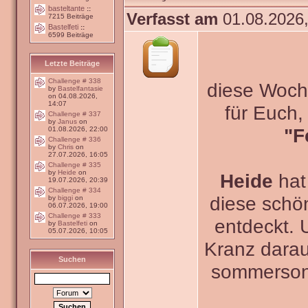
basteltante
::
Verfasst am
01.08.2026,
7215 Beiträge
Bastelfeti
::
6599 Beiträge
Letzte Beiträge
Challenge # 338
diese Woche
by
Bastelfantasie
on 04.08.2026,
14:07
für Euch
Challenge # 337
by
Janus
on
"F
01.08.2026, 22:00
Challenge # 336
by
Chris
on
27.07.2026, 16:05
Challenge # 335
by
Heide
on
Heide
hat
19.07.2026, 20:39
Challenge # 334
diese schö
by
biggi
on
06.07.2026, 19:00
Challenge # 333
entdeckt. 
by
Bastelfeti
on
05.07.2026, 10:05
Kranz darau
Suchen
sommerson