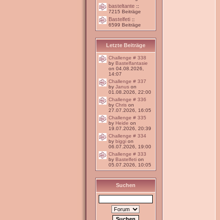
basteltante
::
7215 Beiträge
Bastelfeti
::
6599 Beiträge
Letzte Beiträge
Challenge # 338
by
Bastelfantasie
on 04.08.2026,
14:07
Challenge # 337
by
Janus
on
01.08.2026, 22:00
Challenge # 336
by
Chris
on
27.07.2026, 16:05
Challenge # 335
by
Heide
on
19.07.2026, 20:39
Challenge # 334
by
biggi
on
06.07.2026, 19:00
Challenge # 333
by
Bastelfeti
on
05.07.2026, 10:05
Suchen