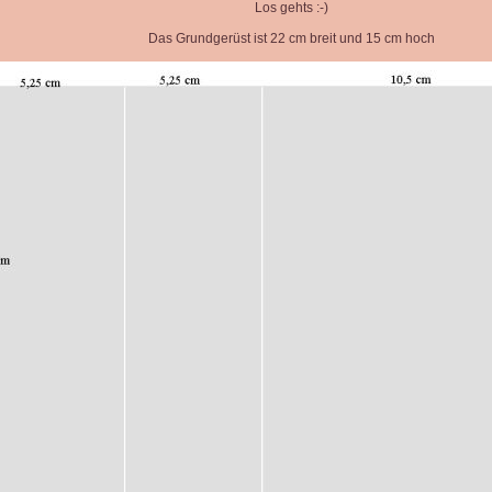
Los gehts :-)
Das Grundgerüst ist 22 cm breit und 15 cm hoch