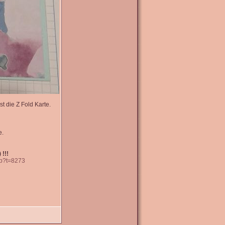
t die Z Fold Karte.
e.
 !!!
hp?t=8273