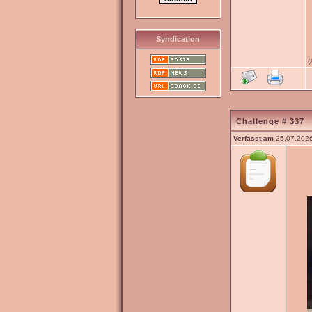
Syndication
(
Challenge # 337
Verfasst am
25.07.2026