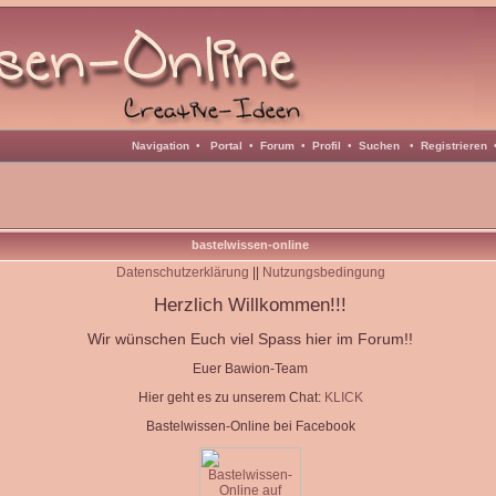
Navigation
•
Portal
•
Forum
•
Profil
•
Suchen
•
Registrieren
bastelwissen-online
Datenschutzerklärung
||
Nutzungsbedingung
Herzlich Willkommen!!!
Wir wünschen Euch viel Spass hier im Forum!!
Euer Bawion-Team
Hier geht es zu unserem Chat:
KLICK
Bastelwissen-Online bei Facebook