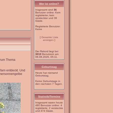
Wer ist online?
Insgesamt sind
36
Benutzer online: Kein
registrierter, kein
versteckter und 36
Gäste.
Registrierte Benutzer:
Keine
[
Gesamte Liste
anzeigen
]
Der Rekord liegt bei
3010
Benutzern am
06.08.2026, 05:11.
e zum Thema
Geburtstag
farn entdeckt. Und
Heute hat niemand
mmersonnengelbe
Geburtstag.
Keine Geburtstage in
den nächsten 7 Tagen.
Statistik/Termine
Insgesamt waren heute
480 Benutzer online: 4
registrierte, 2 versteckte
und 474 Gäste.