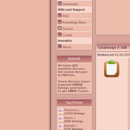
Downloads
Hilfe und Support
FAQ
Knowledge Base
Suchen
Credits
Interaktiv
Album
Challenge # 338
Verfasst am
01.08.2026
Statistik
Wir haben
413
registrierte Benutzer.
Der neueste Benutzer
ist
FMLFlore
.
Unsere Benutzer haben
insgesamt
169942
Beiträge geschrieben.
Es gibt
18825
Themen.
Top Poster
Rosinova
::
10294 Beiträge
bitavin
::
9488 Beiträge
Bastelei
::
9155 Beiträge