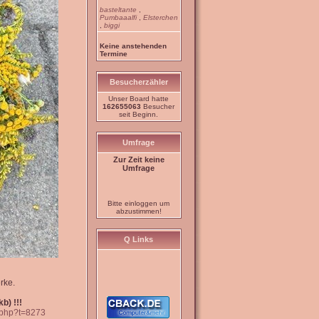
basteltante
,
Pumbaaalfi
,
Elsterchen
,
biggi
Keine anstehenden
Termine
Besucherzähler
Unser Board hatte
162655063
Besucher
seit Beginn.
Umfrage
Zur Zeit keine
Umfrage
Bitte einloggen um
abzustimmen!
Q Links
rke.
b) !!!
c.php?t=8273