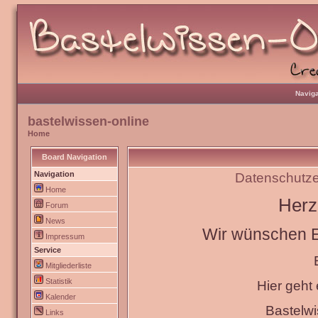
Naviga
bastelwissen-online
Home
Board Navigation
Navigation
Datenschutze
Home
Herz
Forum
News
Wir wünschen Eu
Impressum
Service
Mitgliederliste
Statistik
Hier geht
Kalender
Bastelw
Links