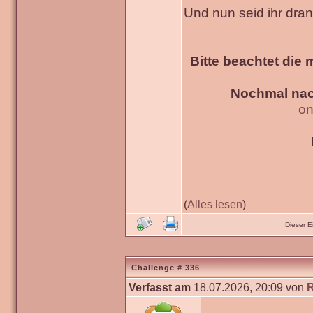
Und nun seid ihr dra
Bitte beachtet die 
Nochmal nac
on
(
Alles lesen
)
Dieser 
Challenge # 336
Verfasst am
18.07.2026, 20:09 von