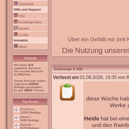
Downloads
Hilfe und Support
FAQ
Knowledge Base
Suchen
Credits
Über ein Gefällt mir (mit
Interaktiv
Album
Die Nutzung unseres 
Statistik
Wir haben
413
registrierte Benutzer.
Challenge # 338
Der neueste Benutzer
ist
FMLFlore
.
Verfasst am
01.08.2026, 19:35 von
Unsere Benutzer haben
insgesamt
169944
Beiträge geschrieben.
Es gibt
18825
Themen.
diese Woche habe
Top Poster
Werke
Rosinova
::
10294 Beiträge
bitavin
Heide
hat bei ein
::
9488 Beiträge
und den Rainfa
Bastelei
::
9155 Beiträge