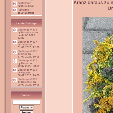
Kranz daraus zu 
basteltante
::
7215 Beiträge
Ur
Bastelfeti
::
6599 Beiträge
Letzte Beiträge
Challenge # 338
by
Bastelfantasie
on 04.08.2026,
14:07
Challenge # 337
by
Janus
on
01.08.2026, 22:00
Challenge # 336
by
Chris
on
27.07.2026, 16:05
Challenge # 335
by
Heide
on
19.07.2026, 20:39
Challenge # 334
by
biggi
on
06.07.2026, 19:00
Challenge # 333
by
Bastelfeti
on
05.07.2026, 10:05
Suchen