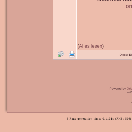
on
(
Alles lesen
)
Dieser E
Powered by
Ori
CBA
[ Page generation time: 0.1131s (PHP: 50% 