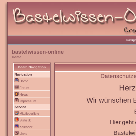
Naviga
bastelwissen-online
Home
Board Navigation
Navigation
Datenschutze
Home
Herz
Forum
News
Wir wünschen Eu
Impressum
Service
Mitgliederliste
Statistik
Hier geht
Kalender
Bastelw
Links