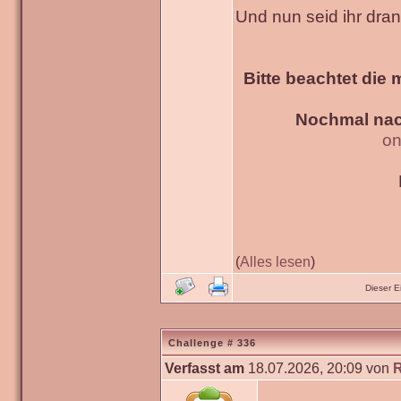
Und nun seid ihr dra
Bitte beachtet die 
Nochmal nac
on
(
Alles lesen
)
Dieser 
Challenge # 336
Verfasst am
18.07.2026, 20:09 von