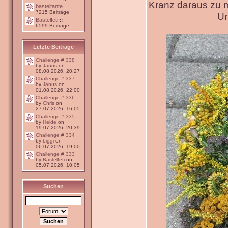
Kranz daraus zu 
basteltante
::
7215 Beiträge
Ur
Bastelfeti
::
6599 Beiträge
Letzte Beiträge
Challenge # 338
by
Janus
on
08.08.2026, 20:27
Challenge # 337
by
Janus
on
01.08.2026, 22:00
Challenge # 336
by
Chris
on
27.07.2026, 16:05
Challenge # 335
by
Heide
on
19.07.2026, 20:39
Challenge # 334
by
biggi
on
06.07.2026, 19:00
Challenge # 333
by
Bastelfeti
on
05.07.2026, 10:05
Suchen