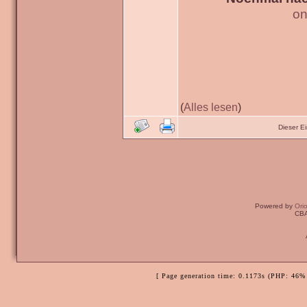
on
(
Alles lesen
)
Dieser E
Powered by
Ori
CBA
[ Page generation time: 0.1173s (PHP: 46% 