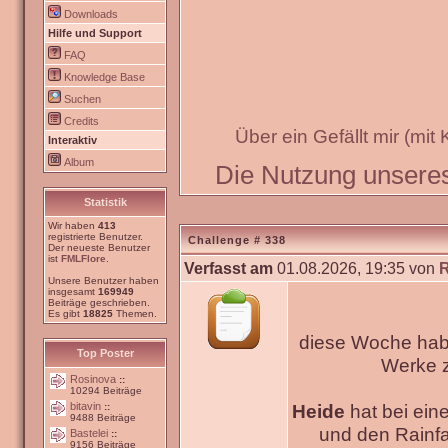
Downloads
Hilfe und Support
FAQ
Knowledge Base
Suchen
Credits
Über ein Gefällt mir (mit
Interaktiv
Album
Die Nutzung unseres 
Statistik
Wir haben
413
registrierte Benutzer.
Challenge # 338
Der neueste Benutzer
ist
FMLFlore
.
Verfasst am
01.08.2026, 19:35 von
Unsere Benutzer haben
insgesamt
169949
Beiträge geschrieben.
Es gibt
18825
Themen.
diese Woche habe
Top Poster
Werke
Rosinova
::
10294 Beiträge
bitavin
Heide
hat bei ein
::
9488 Beiträge
und den Rainfa
Bastelei
::
9156 Beiträge