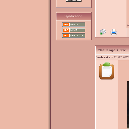
Syndication
(
Challenge # 337
Verfasst am
25.07.2026