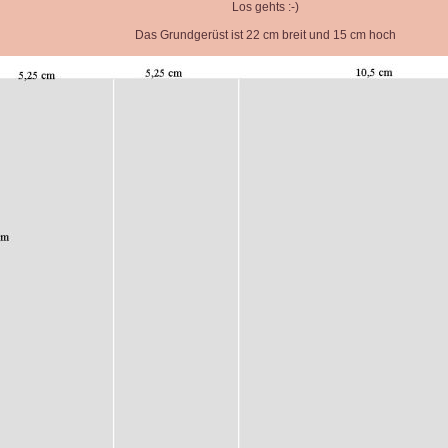
Los gehts :-)
Das Grundgerüst ist 22 cm breit und 15 cm hoch