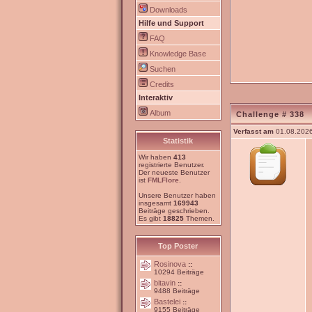
Downloads
Hilfe und Support
FAQ
Knowledge Base
Suchen
Credits
Interaktiv
Album
Challenge # 338
Verfasst am
01.08.2026
Statistik
Wir haben
413
registrierte Benutzer.
Der neueste Benutzer
ist
FMLFlore
.
Unsere Benutzer haben
insgesamt
169943
Beiträge geschrieben.
Es gibt
18825
Themen.
Top Poster
Rosinova
::
10294 Beiträge
bitavin
::
9488 Beiträge
Bastelei
::
9155 Beiträge