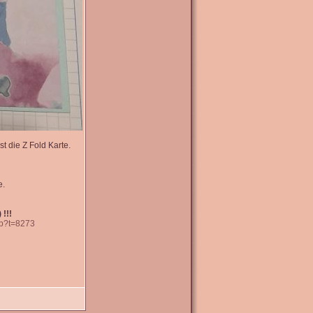
t die Z Fold Karte.
e.
 !!!
hp?t=8273