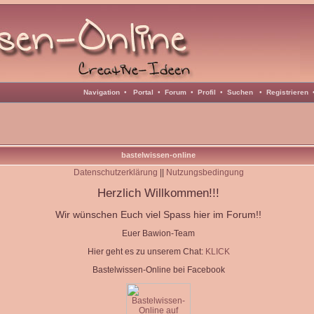
Navigation
•
Portal
•
Forum
•
Profil
•
Suchen
•
Registrieren
bastelwissen-online
Datenschutzerklärung
||
Nutzungsbedingung
Herzlich Willkommen!!!
Wir wünschen Euch viel Spass hier im Forum!!
Euer Bawion-Team
Hier geht es zu unserem Chat:
KLICK
Bastelwissen-Online bei Facebook