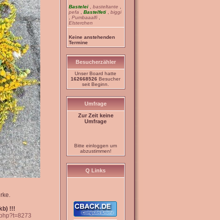
Bastelei
,
basteltante
,
pefa
,
Bastelfeti
,
biggi
,
Pumbaaalfi
,
Elsterchen
Keine anstehenden
Termine
Besucherzähler
Unser Board hatte
162668526
Besucher
seit Beginn.
Umfrage
Zur Zeit keine
Umfrage
Bitte einloggen um
abzustimmen!
Q Links
rke.
b) !!!
c.php?t=8273