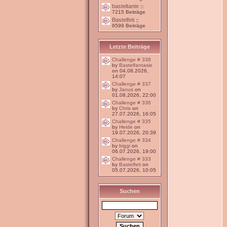
basteltante
::
7215 Beiträge
Bastelfeti
::
6599 Beiträge
Letzte Beiträge
Challenge # 338
by
Bastelfantasie
on 04.08.2026,
14:07
Challenge # 337
by
Janus
on
01.08.2026, 22:00
Challenge # 336
by
Chris
on
27.07.2026, 16:05
Challenge # 335
by
Heide
on
19.07.2026, 20:39
Challenge # 334
by
biggi
on
06.07.2026, 19:00
Challenge # 333
by
Bastelfeti
on
05.07.2026, 10:05
Suchen