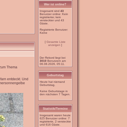
Wer ist online?
Insgesamt sind
43
Benutzer online: Kein
registrierter, kein
versteckter und 43
Gäste.
Registrierte Benutzer:
Keine
[
Gesamte Liste
anzeigen
]
Der Rekord liegt bei
3010
Benutzern am
06.08.2026, 05:11.
e zum Thema
Geburtstag
farn entdeckt. Und
Heute hat niemand
mmersonnengelbe
Geburtstag.
Keine Geburtstage in
den nächsten 7 Tagen.
Statistik/Termine
Insgesamt waren heute
625 Benutzer online: 7
registrierte, 2 versteckte
und 616 Gäste.