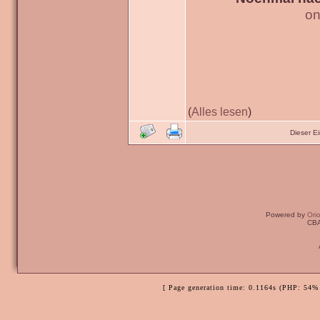
on
(
Alles lesen
)
Dieser E
Powered by
Ori
CBA
[ Page generation time: 0.1164s (PHP: 54% 