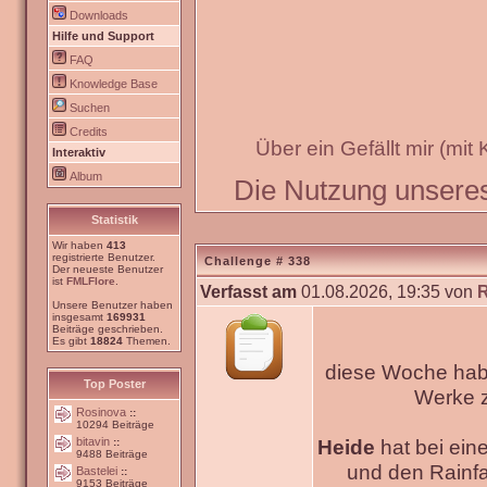
Downloads
Hilfe und Support
FAQ
Knowledge Base
Suchen
Credits
Über ein Gefällt mir (mit
Interaktiv
Album
Die Nutzung unseres 
Statistik
Wir haben
413
registrierte Benutzer.
Challenge # 338
Der neueste Benutzer
ist
FMLFlore
.
Verfasst am
01.08.2026, 19:35 von
Unsere Benutzer haben
insgesamt
169931
Beiträge geschrieben.
Es gibt
18824
Themen.
diese Woche habe
Top Poster
Werke
Rosinova
::
10294 Beiträge
bitavin
Heide
hat bei ein
::
9488 Beiträge
und den Rainfa
Bastelei
::
9153 Beiträge