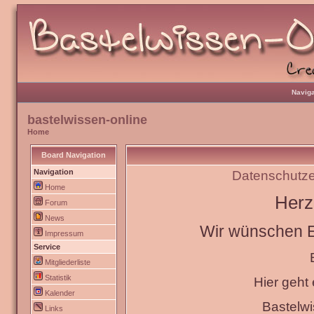
Naviga
bastelwissen-online
Home
Board Navigation
Navigation
Datenschutze
Home
Herz
Forum
News
Wir wünschen Eu
Impressum
Service
Mitgliederliste
Statistik
Hier geht
Kalender
Bastelw
Links