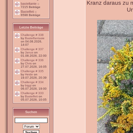
Kranz daraus zu 
basteltante
::
7215 Beiträge
Ur
Bastelfeti
::
6598 Beiträge
Letzte Beiträge
Challenge # 338
by
Bastelfantasie
on 04.08.2026,
14:07
Challenge # 337
by
Janus
on
01.08.2026, 22:00
Challenge # 336
by
Chris
on
27.07.2026, 16:05
Challenge # 335
by
Heide
on
19.07.2026, 20:39
Challenge # 334
by
biggi
on
06.07.2026, 19:00
Challenge # 333
by
Bastelfeti
on
05.07.2026, 10:05
Suchen