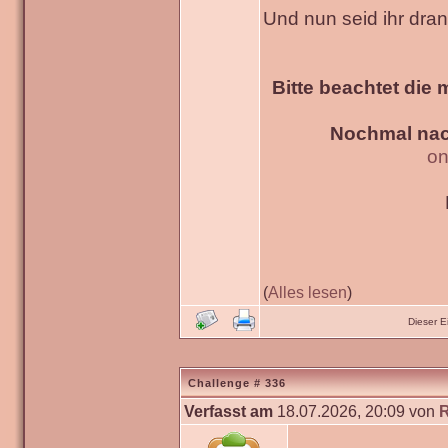
Und nun seid ihr dra
Bitte beachtet die 
Nochmal nac
on
(
Alles lesen
)
Dieser 
Challenge # 336
Verfasst am
18.07.2026, 20:09 von