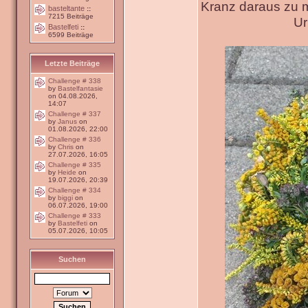
Kranz daraus zu 
basteltante
::
7215 Beiträge
Ur
Bastelfeti
::
6599 Beiträge
Letzte Beiträge
Challenge # 338
by
Bastelfantasie
on 04.08.2026,
14:07
Challenge # 337
by
Janus
on
01.08.2026, 22:00
Challenge # 336
by
Chris
on
27.07.2026, 16:05
Challenge # 335
by
Heide
on
19.07.2026, 20:39
Challenge # 334
by
biggi
on
06.07.2026, 19:00
Challenge # 333
by
Bastelfeti
on
05.07.2026, 10:05
Suchen