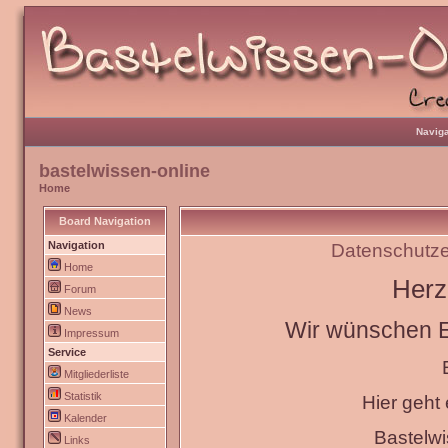
Naviga
bastelwissen-online
Home
Board Navigation
Navigation
Datenschutze
Home
Herz
Forum
News
Wir wünschen Eu
Impressum
Service
Mitgliederliste
Statistik
Hier geht
Kalender
Bastelw
Links