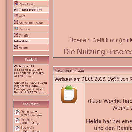
Downloads
Hilfe und Support
FAQ
Knowledge Base
Suchen
Credits
Über ein Gefällt mir (mit
Interaktiv
Album
Die Nutzung unseres 
Statistik
Wir haben
413
registrierte Benutzer.
Challenge # 338
Der neueste Benutzer
ist
FMLFlore
.
Verfasst am
01.08.2026, 19:35 von
Unsere Benutzer haben
insgesamt
169943
Beiträge geschrieben.
Es gibt
18825
Themen.
diese Woche habe
Top Poster
Werke
Rosinova
::
10294 Beiträge
bitavin
Heide
hat bei ein
::
9488 Beiträge
und den Rainfa
Bastelei
::
9155 Beiträge