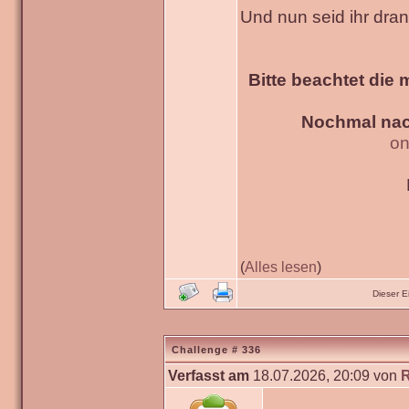
Und nun seid ihr dra
Bitte beachtet die 
Nochmal nac
on
(
Alles lesen
)
Dieser 
Challenge # 336
Verfasst am
18.07.2026, 20:09 von