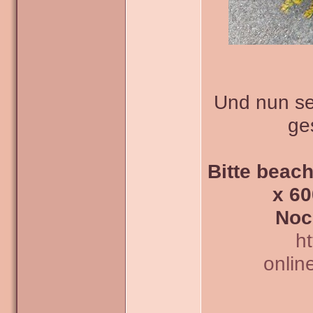
Und nun sei
ge
Bitte beach
x 60
Noc
h
onlin