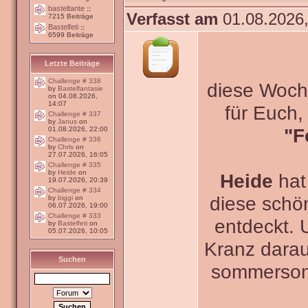
basteltante
::
Verfasst am
01.08.2026,
7215 Beiträge
Bastelfeti
::
6599 Beiträge
Letzte Beiträge
Challenge # 338
diese Woche
by
Bastelfantasie
on 04.08.2026,
14:07
für Euch
Challenge # 337
by
Janus
on
"F
01.08.2026, 22:00
Challenge # 336
by
Chris
on
27.07.2026, 16:05
Challenge # 335
by
Heide
on
Heide
hat
19.07.2026, 20:39
Challenge # 334
diese schö
by
biggi
on
06.07.2026, 19:00
Challenge # 333
entdeckt. 
by
Bastelfeti
on
05.07.2026, 10:05
Kranz darau
Suchen
sommerson