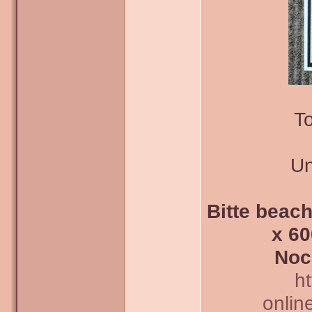
To
Un
Bitte beach
x 60
Noc
h
onlin