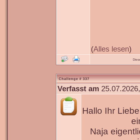
(
Alles lesen
)
Dies
Challenge # 337
Verfasst am
25.07.2026,
Hallo Ihr Lieb
ei
Naja eigentli