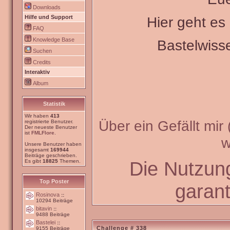
Downloads
Hilfe und Support
Hier geht e
FAQ
Knowledge Base
Bastelwiss
Suchen
Credits
Interaktiv
Album
Statistik
Wir haben
413
Über ein Gefällt mir
registrierte Benutzer.
Der neueste Benutzer
ist
FMLFlore
.
w
Unsere Benutzer haben
insgesamt
169944
Beiträge geschrieben.
Die Nutzun
Es gibt
18825
Themen.
Top Poster
garant
Rosinova
::
10294 Beiträge
bitavin
::
9488 Beiträge
Bastelei
::
Challenge # 338
9155 Beiträge