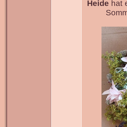
Heide
hat 
Somme