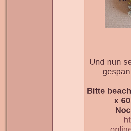
Und nun sei
gespann
Bitte beach
x 60
Noc
h
onlin