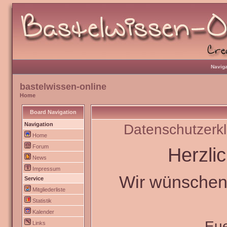
Naviga
bastelwissen-online
Home
Board Navigation
Navigation
Datenschutzerk
Home
Forum
Herzli
News
Impressum
Wir wünschen 
Service
Mitgliederliste
Statistik
Kalender
Eu
Links