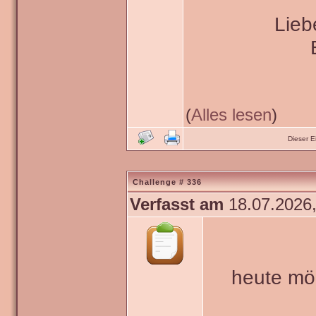
Lieb
(
Alles lesen
)
Dieser 
Challenge # 336
Verfasst am
18.07.2026,
heute mö