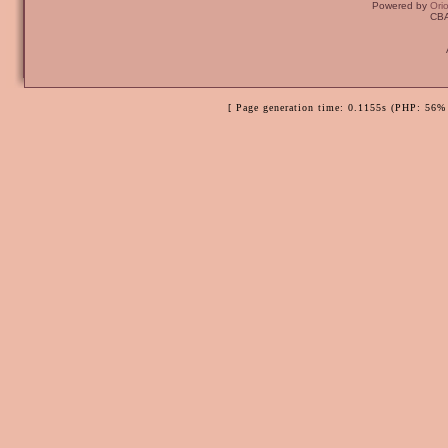
Powered by
Ori
CBA
[ Page generation time: 0.1155s (PHP: 56% 