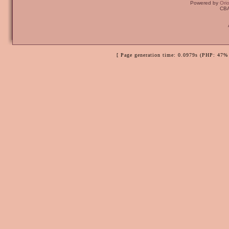
Powered by
Ori
CBA
[ Page generation time: 0.0979s (PHP: 47% 