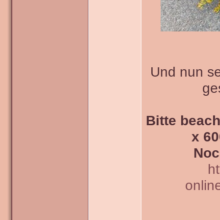
Und nun sei
ge
Bitte beach
x 60
Noc
h
onlin