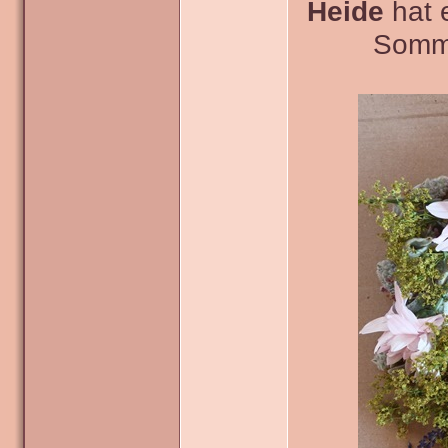
Heide
hat 
Somme