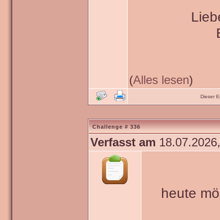
Lieb
(
Alles lesen
)
Dieser 
Challenge # 336
Verfasst am
18.07.2026,
heute mö