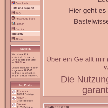
Downloads
Hilfe und Support
Hier geht e
FAQ
Knowledge Base
Bastelwiss
Suchen
Credits
Interaktiv
Album
Statistik
Wir haben
413
Über ein Gefällt mir
registrierte Benutzer.
Der neueste Benutzer
ist
FMLFlore
.
w
Unsere Benutzer haben
insgesamt
169943
Beiträge geschrieben.
Die Nutzun
Es gibt
18825
Themen.
Top Poster
garant
Rosinova
::
10294 Beiträge
bitavin
::
9488 Beiträge
Bastelei
::
Challenge # 338
9155 Beiträge