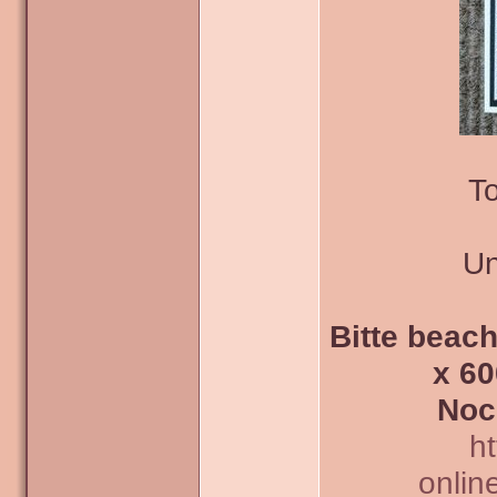
To
Un
Bitte beach
x 60
Noc
h
onlin