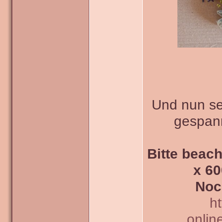
Und nun sei
gespann
Bitte beach
x 60
Noc
h
onlin