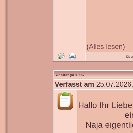
(
Alles lesen
)
Dies
Challenge # 337
Verfasst am
25.07.2026,
Hallo Ihr Lieb
ei
Naja eigentli