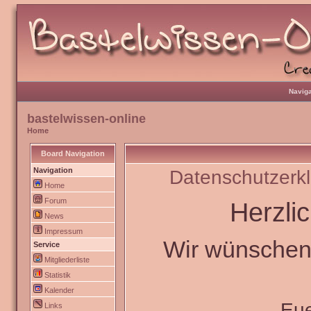
Naviga
bastelwissen-online
Home
Board Navigation
Navigation
Datenschutzerk
Home
Forum
Herzli
News
Impressum
Wir wünschen 
Service
Mitgliederliste
Statistik
Kalender
Eu
Links