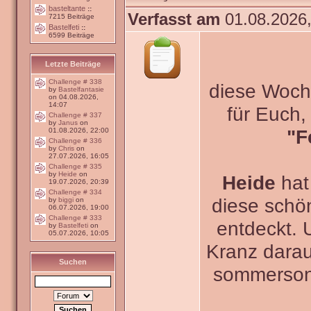
basteltante
::
Verfasst am
01.08.2026,
7215 Beiträge
Bastelfeti
::
6599 Beiträge
Letzte Beiträge
Challenge # 338
diese Woche
by
Bastelfantasie
on 04.08.2026,
14:07
für Euch
Challenge # 337
by
Janus
on
"F
01.08.2026, 22:00
Challenge # 336
by
Chris
on
27.07.2026, 16:05
Challenge # 335
by
Heide
on
Heide
hat
19.07.2026, 20:39
Challenge # 334
diese schö
by
biggi
on
06.07.2026, 19:00
Challenge # 333
entdeckt. 
by
Bastelfeti
on
05.07.2026, 10:05
Kranz darau
Suchen
sommerson