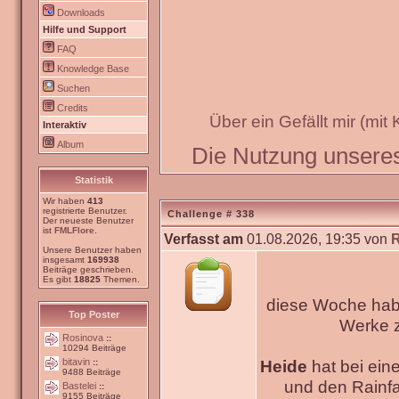
Downloads
Hilfe und Support
FAQ
Knowledge Base
Suchen
Credits
Über ein Gefällt mir (mit
Interaktiv
Album
Die Nutzung unseres 
Statistik
Wir haben
413
registrierte Benutzer.
Challenge # 338
Der neueste Benutzer
ist
FMLFlore
.
Verfasst am
01.08.2026, 19:35 von
Unsere Benutzer haben
insgesamt
169938
Beiträge geschrieben.
Es gibt
18825
Themen.
diese Woche habe
Top Poster
Werke
Rosinova
::
10294 Beiträge
bitavin
Heide
hat bei ein
::
9488 Beiträge
und den Rainfa
Bastelei
::
9155 Beiträge