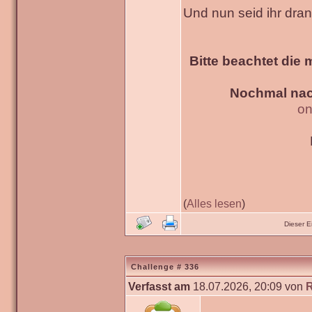
Und nun seid ihr dra
Bitte beachtet die 
Nochmal nac
on
(
Alles lesen
)
Dieser 
Challenge # 336
Verfasst am
18.07.2026, 20:09 von