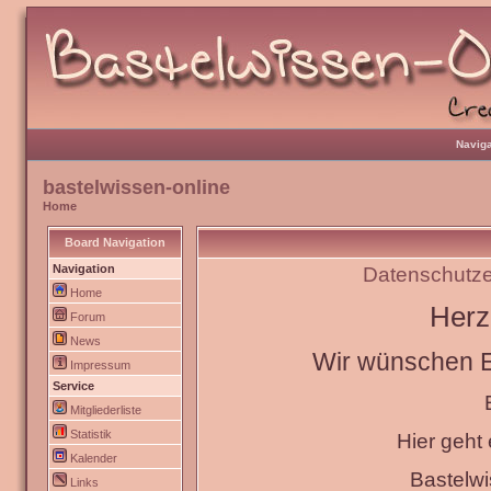
Naviga
bastelwissen-online
Home
Board Navigation
Navigation
Datenschutze
Home
Herz
Forum
News
Wir wünschen Eu
Impressum
Service
Mitgliederliste
Statistik
Hier geht
Kalender
Bastelw
Links