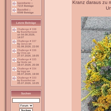
Kranz daraus zu 
basteltante
::
7215 Beiträge
Ur
Bastelfeti
::
6599 Beiträge
Letzte Beiträge
Challenge # 338
by
Bastelfantasie
on 04.08.2026,
14:07
Challenge # 337
by
Janus
on
01.08.2026, 22:00
Challenge # 336
by
Chris
on
27.07.2026, 16:05
Challenge # 335
by
Heide
on
19.07.2026, 20:39
Challenge # 334
by
biggi
on
06.07.2026, 19:00
Challenge # 333
by
Bastelfeti
on
05.07.2026, 10:05
Suchen