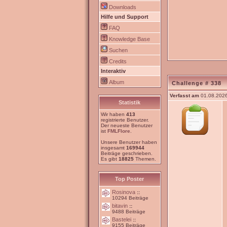
Downloads
Hilfe und Support
FAQ
Knowledge Base
Suchen
Credits
Interaktiv
Album
Challenge # 338
Verfasst am
01.08.2026
Statistik
Wir haben
413
registrierte Benutzer.
Der neueste Benutzer
ist
FMLFlore
.
Unsere Benutzer haben
insgesamt
169944
Beiträge geschrieben.
Es gibt
18825
Themen.
Top Poster
Rosinova
::
10294 Beiträge
bitavin
::
9488 Beiträge
Bastelei
::
9155 Beiträge