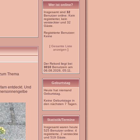
Wer ist online?
Insgesamt sind
32
Benutzer online: Kein
registrierter, kein
versteckter und 32
Gäste.
Registrierte Benutzer:
Keine
[
Gesamte Liste
anzeigen
]
Der Rekord liegt bei
3010
Benutzern am
06.08.2026, 05:11.
e zum Thema
Geburtstag
farn entdeckt. Und
Heute hat niemand
mmersonnengelbe
Geburtstag.
Keine Geburtstage in
den nächsten 7 Tagen.
Statistik/Termine
Insgesamt waren heute
525 Benutzer online: 4
registrierte, 2 versteckte
und 519 Gäste.