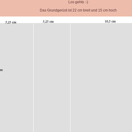
Los gehts :-)
Das Grundgerüst ist 22 cm breit und 15 cm hoch