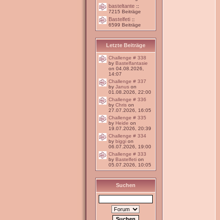
basteltante
::
7215 Beiträge
Bastelfeti
::
6599 Beiträge
Letzte Beiträge
Challenge # 338
by
Bastelfantasie
on 04.08.2026,
14:07
Challenge # 337
by
Janus
on
01.08.2026, 22:00
Challenge # 336
by
Chris
on
27.07.2026, 16:05
Challenge # 335
by
Heide
on
19.07.2026, 20:39
Challenge # 334
by
biggi
on
06.07.2026, 19:00
Challenge # 333
by
Bastelfeti
on
05.07.2026, 10:05
Suchen