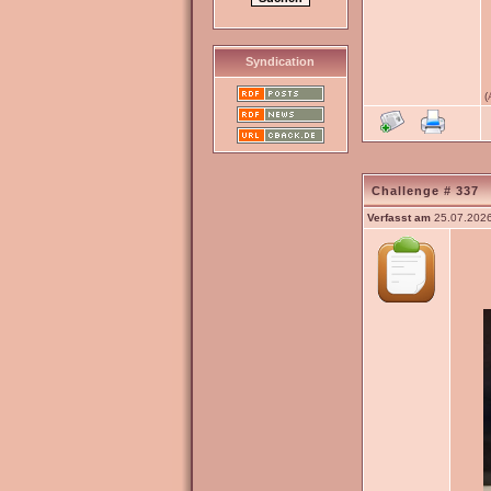
Syndication
(
Challenge # 337
Verfasst am
25.07.2026