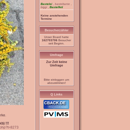
Bastelei
,
basteltante
,
biggi
,
Bastelfeti
Keine anstehenden
Termine
Besucherzähler
Unser Board hatte
162703706
Besucher
seit Beginn.
Umfrage
Zur Zeit keine
Umfrage
Bitte einloggen um
abzustimmen!
Q Links
rke.
b) !!!
c.php?t=8273