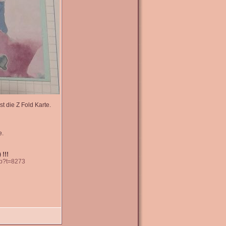
t die Z Fold Karte.
e.
 !!!
hp?t=8273