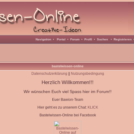
Navigation
•
Portal
•
Forum
•
Profil
•
Suchen
•
Registrieren
bastelwissen-online
Datenschutzerklärung
||
Nutzungsbedingung
Herzlich Willkommen!!!
Wir wünschen Euch viel Spass hier im Forum!!
Euer Bawion-Team
Hier geht es zu unserem Chat:
KLICK
Bastelwissen-Online bei Facebook