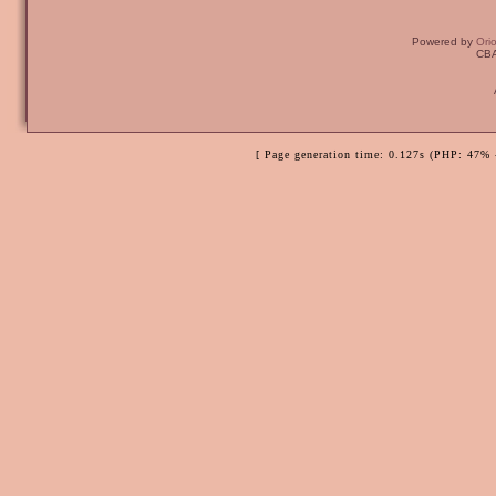
Powered by
Ori
CBA
[ Page generation time: 0.127s (PHP: 47% 