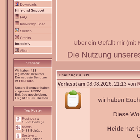
Downloads
Hilfe und Support
FAQ
Knowledge Base
Suchen
Credits
Über ein Gefällt mir (mit
Interaktiv
Album
Die Nutzung unseres 
Statistik
Wir haben
413
registrierte Benutzer.
Challenge # 339
Der neueste Benutzer
ist
FMLFlore
.
Verfasst am
08.08.2026, 21:13 von
Unsere Benutzer haben
insgesamt
169951
Beiträge geschrieben.
Es gibt
18826
Themen.
wir haben Euch
Top Poster
Diese Wo
Rosinova
::
10295 Beiträge
bitavin
Heide
hat ri
::
9488 Beiträge
O
Bastelei
::
9156 Beiträge