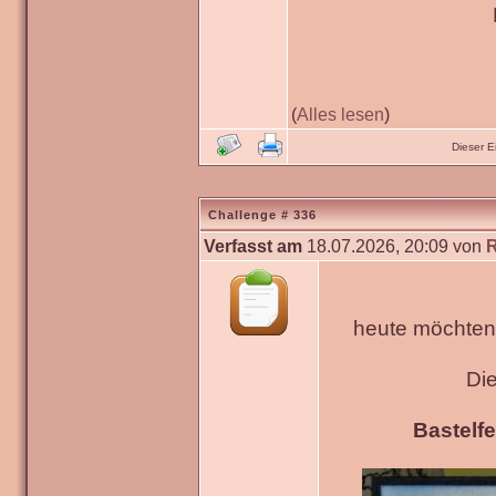
(
Alles lesen
)
Dieser 
Challenge # 336
Verfasst am
18.07.2026, 20:09 von
heute möchten 
Di
Bastelfe