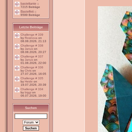
basteltante
::
7215 Beiträge
Bastelfeti
::
6599 Beiträge
Letzte Beiträge
Challenge # 339
by
Rosinova
on
08.08.2026, 21:13
Challenge # 338
by
Janus
on
08.08.2026, 20:27
Challenge # 337
by
Janus
on
01.08.2026, 22:00
Challenge # 336
by
Chris
on
27.07.2026, 16:05
Challenge # 335
by
Heide
on
19.07.2026, 20:39
Challenge # 334
by
biggi
on
06.07.2026, 19:00
Suchen