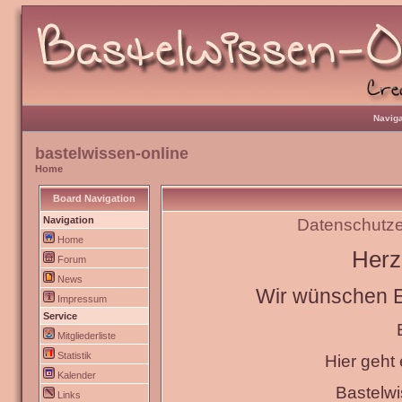
Naviga
bastelwissen-online
Home
Board Navigation
Navigation
Datenschutze
Home
Herz
Forum
News
Wir wünschen Eu
Impressum
Service
Mitgliederliste
Statistik
Hier geht
Kalender
Bastelw
Links