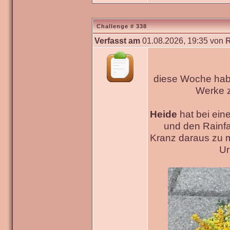
Challenge # 338
Verfasst am
01.08.2026, 19:35 von
diese Woche habe
Werke
Heide
hat bei ein
und den Rainfa
Kranz daraus zu 
Ur