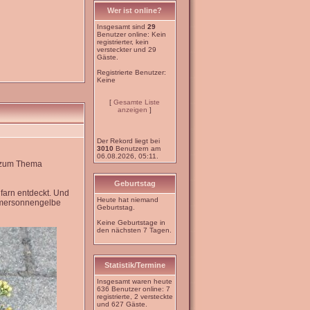
Wer ist online?
Insgesamt sind
29
Benutzer online: Kein
registrierter, kein
versteckter und 29
Gäste.
Registrierte Benutzer:
Keine
[
Gesamte Liste
anzeigen
]
Der Rekord liegt bei
3010
Benutzern am
06.08.2026, 05:11.
e zum Thema
Geburtstag
farn entdeckt. Und
Heute hat niemand
mmersonnengelbe
Geburtstag.
Keine Geburtstage in
den nächsten 7 Tagen.
Statistik/Termine
Insgesamt waren heute
636 Benutzer online: 7
registrierte, 2 versteckte
und 627 Gäste.