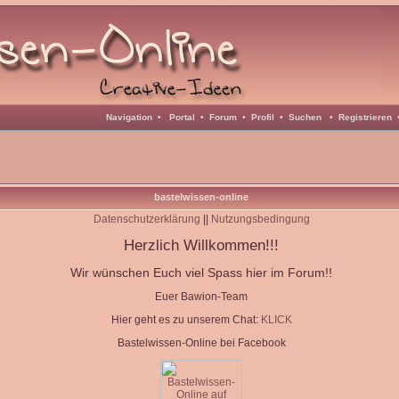
Navigation
•
Portal
•
Forum
•
Profil
•
Suchen
•
Registrieren
bastelwissen-online
Datenschutzerklärung
||
Nutzungsbedingung
Herzlich Willkommen!!!
Wir wünschen Euch viel Spass hier im Forum!!
Euer Bawion-Team
Hier geht es zu unserem Chat:
KLICK
Bastelwissen-Online bei Facebook