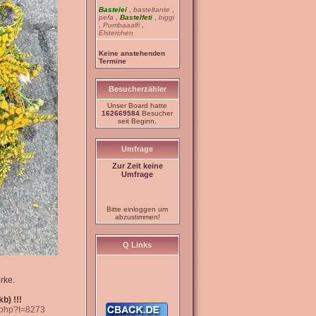
Bastelei
,
basteltante
,
pefa
,
Bastelfeti
,
biggi
,
Pumbaaalfi
,
Elsterchen
Keine anstehenden
Termine
Besucherzähler
Unser Board hatte
162669584
Besucher
seit Beginn.
Umfrage
Zur Zeit keine
Umfrage
Bitte einloggen um
abzustimmen!
Q Links
rke.
b) !!!
c.php?t=8273