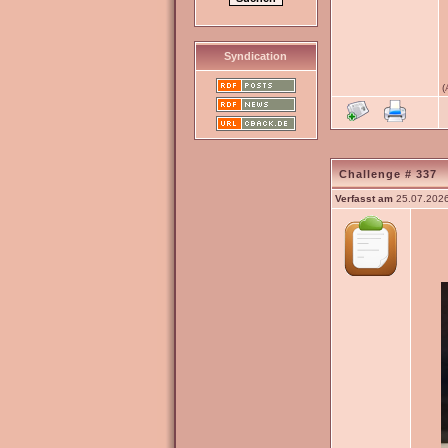
Syndication
(
Challenge # 337
Verfasst am
25.07.2026