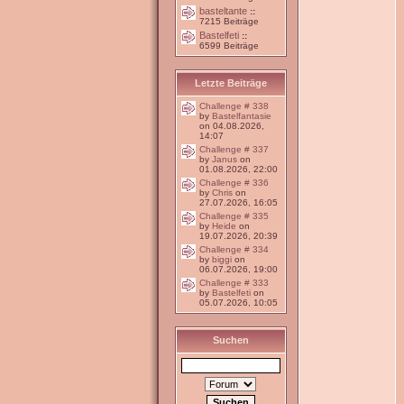
basteltante
::
7215 Beiträge
Bastelfeti
::
6599 Beiträge
Letzte Beiträge
Challenge # 338
by
Bastelfantasie
on 04.08.2026,
14:07
Challenge # 337
by
Janus
on
01.08.2026, 22:00
Challenge # 336
by
Chris
on
27.07.2026, 16:05
Challenge # 335
by
Heide
on
19.07.2026, 20:39
Challenge # 334
by
biggi
on
06.07.2026, 19:00
Challenge # 333
by
Bastelfeti
on
05.07.2026, 10:05
Suchen