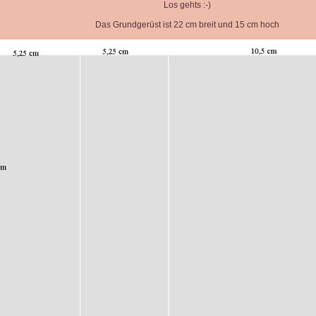
Los gehts :-)
Das Grundgerüst ist 22 cm breit und 15 cm hoch