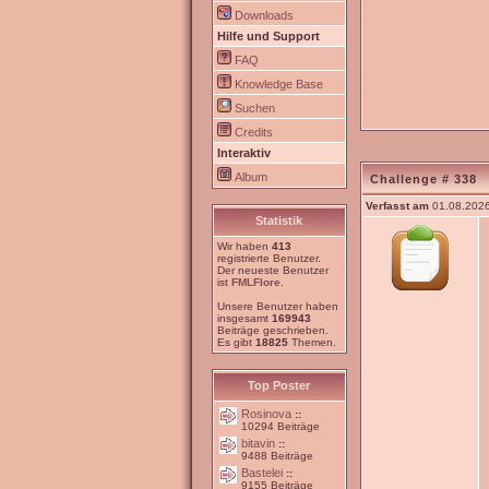
Downloads
Hilfe und Support
FAQ
Knowledge Base
Suchen
Credits
Interaktiv
Album
Challenge # 338
Verfasst am
01.08.2026
Statistik
Wir haben
413
registrierte Benutzer.
Der neueste Benutzer
ist
FMLFlore
.
Unsere Benutzer haben
insgesamt
169943
Beiträge geschrieben.
Es gibt
18825
Themen.
Top Poster
Rosinova
::
10294 Beiträge
bitavin
::
9488 Beiträge
Bastelei
::
9155 Beiträge