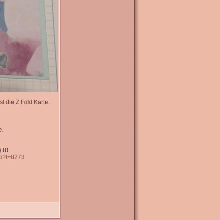
t die Z Fold Karte.
e.
 !!!
hp?t=8273