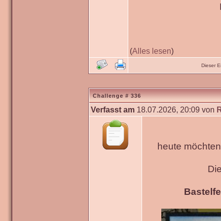
(
Alles lesen
)
Dieser 
Challenge # 336
Verfasst am
18.07.2026, 20:09 von
heute möchten 
Di
Bastelfe