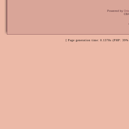
Powered by
Ori
CBA
[ Page generation time: 0.1378s (PHP: 39% 