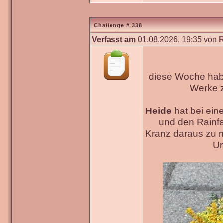
Challenge # 338
Verfasst am
01.08.2026, 19:35 von
diese Woche habe
Werke
Heide
hat bei ein
und den Rainfa
Kranz daraus zu 
Ur