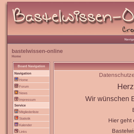
Naviga
bastelwissen-online
Home
Board Navigation
Navigation
Datenschutze
Home
Herz
Forum
News
Wir wünschen Eu
Impressum
Service
Mitgliederliste
Statistik
Hier geht
Kalender
Bastelw
Links