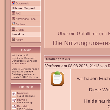
Downloads
Hilfe und Support
FAQ
Knowledge Base
Suchen
Credits
Über ein Gefällt mir (mit
Interaktiv
Album
Die Nutzung unseres 
Statistik
Wir haben
413
registrierte Benutzer.
Challenge # 339
Der neueste Benutzer
ist
FMLFlore
.
Verfasst am
08.08.2026, 21:13 von
Unsere Benutzer haben
insgesamt
169959
Beiträge geschrieben.
Es gibt
18827
Themen.
wir haben Euch
Top Poster
Diese Wo
Rosinova
::
10296 Beiträge
bitavin
Heide
hat ri
::
9488 Beiträge
O
Bastelei
::
9157 Beiträge