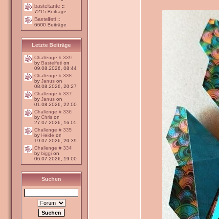
basteltante
::
7215 Beiträge
Bastelfeti
::
6600 Beiträge
Letzte Beiträge
Challenge # 339
by
Bastelfeti
on
09.08.2026, 08:44
Challenge # 338
by
Janus
on
08.08.2026, 20:27
Challenge # 337
by
Janus
on
01.08.2026, 22:00
Challenge # 336
by
Chris
on
27.07.2026, 16:05
Challenge # 335
by
Heide
on
19.07.2026, 20:39
Challenge # 334
by
biggi
on
06.07.2026, 19:00
Suchen