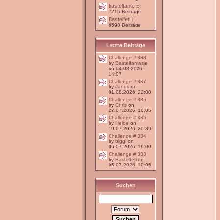
basteltante
::
7215 Beiträge
Bastelfeti
::
6598 Beiträge
Letzte Beiträge
Challenge # 338
by
Bastelfantasie
on 04.08.2026,
14:07
Challenge # 337
by
Janus
on
01.08.2026, 22:00
Challenge # 336
by
Chris
on
27.07.2026, 16:05
Challenge # 335
by
Heide
on
19.07.2026, 20:39
Challenge # 334
by
biggi
on
06.07.2026, 19:00
Challenge # 333
by
Bastelfeti
on
05.07.2026, 10:05
Suchen