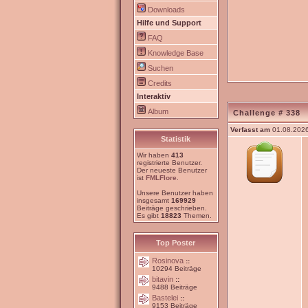
Downloads
Hilfe und Support
FAQ
Knowledge Base
Suchen
Credits
Interaktiv
Album
Challenge # 338
Verfasst am
01.08.2026
Statistik
Wir haben
413
registrierte Benutzer.
Der neueste Benutzer
ist
FMLFlore
.
Unsere Benutzer haben
insgesamt
169929
Beiträge geschrieben.
Es gibt
18823
Themen.
Top Poster
Rosinova
::
10294 Beiträge
bitavin
::
9488 Beiträge
Bastelei
::
9153 Beiträge