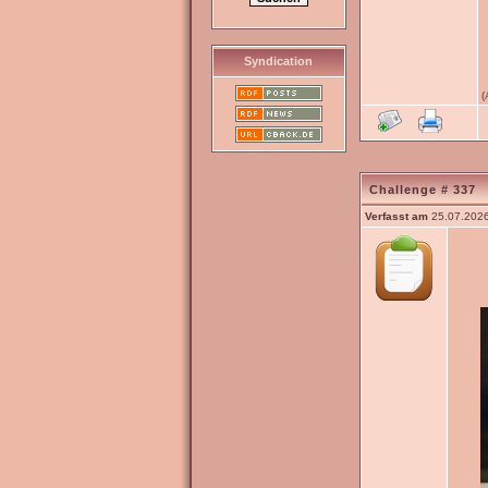
Syndication
(
Challenge # 337
Verfasst am
25.07.2026