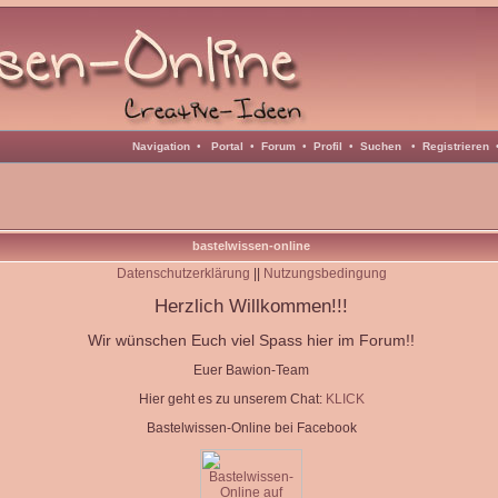
Navigation
•
Portal
•
Forum
•
Profil
•
Suchen
•
Registrieren
bastelwissen-online
Datenschutzerklärung
||
Nutzungsbedingung
Herzlich Willkommen!!!
Wir wünschen Euch viel Spass hier im Forum!!
Euer Bawion-Team
Hier geht es zu unserem Chat:
KLICK
Bastelwissen-Online bei Facebook