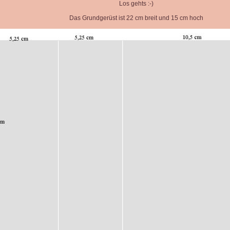
Los gehts :-)
Das Grundgerüst ist 22 cm breit und 15 cm hoch