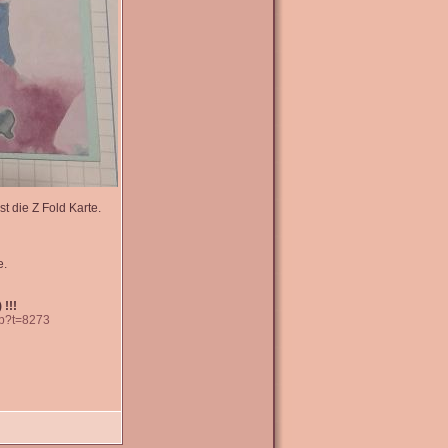
t die Z Fold Karte.
e.
 !!!
hp?t=8273