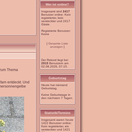
Wer ist online?
Insgesamt sind
2417
Benutzer online: Kein
registrierter, kein
versteckter und 2417
Gäste.
Registrierte Benutzer:
Keine
[
Gesamte Liste
anzeigen
]
Der Rekord liegt bei
2915
Benutzern am
02.08.2026, 07:15.
e zum Thema
Geburtstag
farn entdeckt. Und
Heute hat niemand
mmersonnengelbe
Geburtstag.
Keine Geburtstage in
den nächsten 7 Tagen.
Statistik/Termine
Insgesamt waren heute
1422 Benutzer online:
Kein registrierter, ein
versteckter und 1421