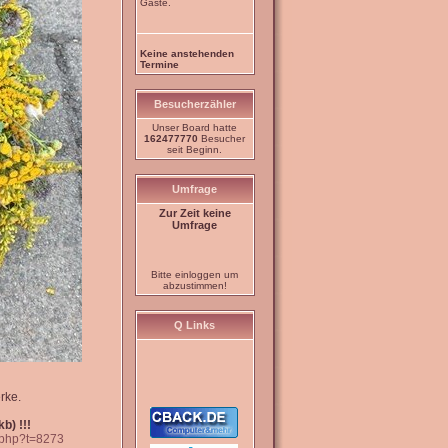
Gäste.
Keine anstehenden
Termine
Besucherzähler
Unser Board hatte
162477770
Besucher
seit Beginn.
Umfrage
Zur Zeit keine
Umfrage
Bitte einloggen um
abzustimmen!
Q Links
rke.
b) !!!
c.php?t=8273