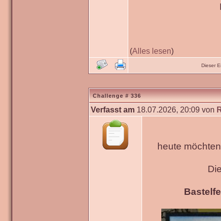
(
Alles lesen
)
Dieser 
Challenge # 336
Verfasst am
18.07.2026, 20:09 von
heute möchten 
Di
Bastelfe