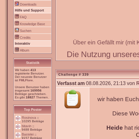
Downloads
Hilfe und Support
FAQ
Knowledge Base
Suchen
Credits
Über ein Gefällt mir (mit
Interaktiv
Album
Die Nutzung unseres 
Statistik
Wir haben
413
registrierte Benutzer.
Challenge # 339
Der neueste Benutzer
ist
FMLFlore
.
Verfasst am
08.08.2026, 21:13 von
Unsere Benutzer haben
insgesamt
169956
Beiträge geschrieben.
Es gibt
18827
Themen.
wir haben Euch
Top Poster
Diese Wo
Rosinova
::
10295 Beiträge
bitavin
Heide
hat ri
::
9488 Beiträge
O
Bastelei
::
9157 Beiträge