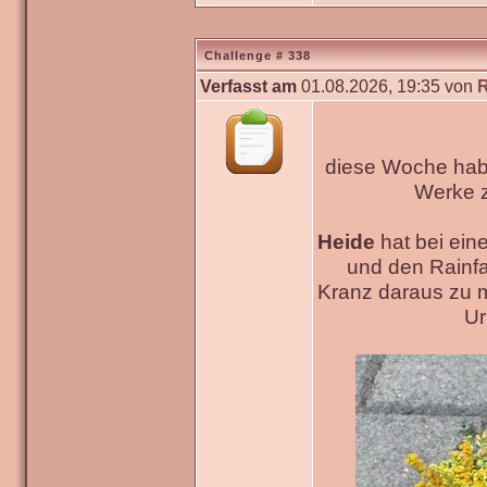
Challenge # 338
Verfasst am
01.08.2026, 19:35 von
diese Woche habe
Werke
Heide
hat bei ein
und den Rainfa
Kranz daraus zu 
Ur