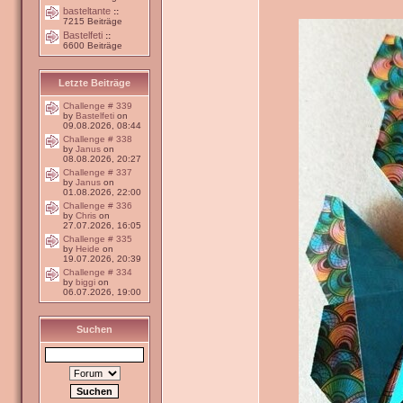
basteltante
::
7215 Beiträge
Bastelfeti
::
6600 Beiträge
Letzte Beiträge
Challenge # 339
by
Bastelfeti
on
09.08.2026, 08:44
Challenge # 338
by
Janus
on
08.08.2026, 20:27
Challenge # 337
by
Janus
on
01.08.2026, 22:00
Challenge # 336
by
Chris
on
27.07.2026, 16:05
Challenge # 335
by
Heide
on
19.07.2026, 20:39
Challenge # 334
by
biggi
on
06.07.2026, 19:00
Suchen