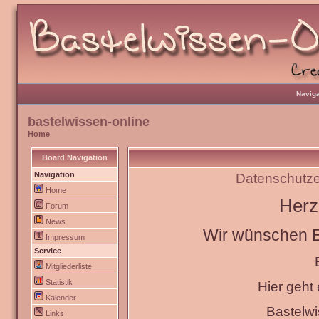
Naviga
bastelwissen-online
Home
Board Navigation
Navigation
Datenschutze
Home
Herz
Forum
News
Wir wünschen Eu
Impressum
Service
Mitgliederliste
Statistik
Hier geht
Kalender
Bastelw
Links