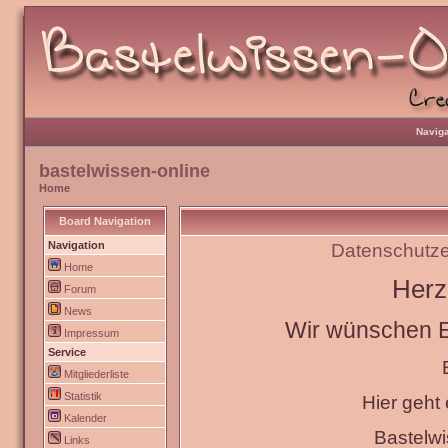
Naviga
bastelwissen-online
Home
Board Navigation
Navigation
Datenschutze
Home
Herz
Forum
News
Wir wünschen Eu
Impressum
Service
Mitgliederliste
Statistik
Hier geht
Kalender
Bastelw
Links