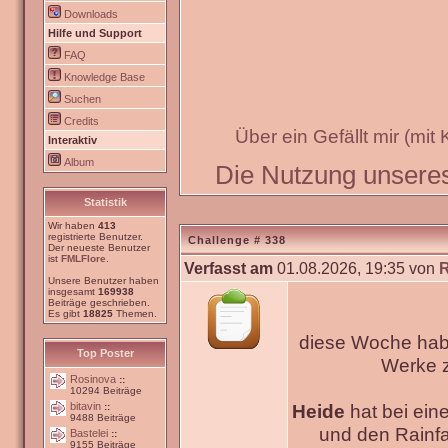
Downloads
Hilfe und Support
FAQ
Knowledge Base
Suchen
Credits
Über ein Gefällt mir (mit
Interaktiv
Album
Die Nutzung unseres 
Statistik
Wir haben
413
registrierte Benutzer.
Challenge # 338
Der neueste Benutzer
ist
FMLFlore
.
Verfasst am
01.08.2026, 19:35 von
Unsere Benutzer haben
insgesamt
169938
Beiträge geschrieben.
Es gibt
18825
Themen.
diese Woche habe
Top Poster
Werke
Rosinova
::
10294 Beiträge
bitavin
Heide
hat bei ein
::
9488 Beiträge
und den Rainfa
Bastelei
::
9155 Beiträge