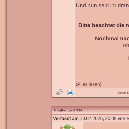
Und nun seid ihr dra
Bitte beachtet die 
Nochmal nac
on
(
Alles lesen
)
Dieser 
Challenge # 336
Verfasst am
18.07.2026, 20:09 von