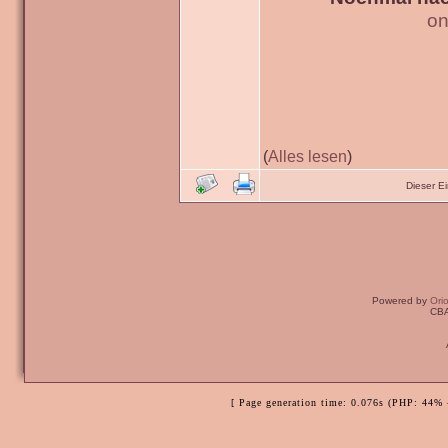
on
(
Alles lesen
)
Dieser E
Powered by
Ori
CBA
[ Page generation time: 0.076s (PHP: 44% 