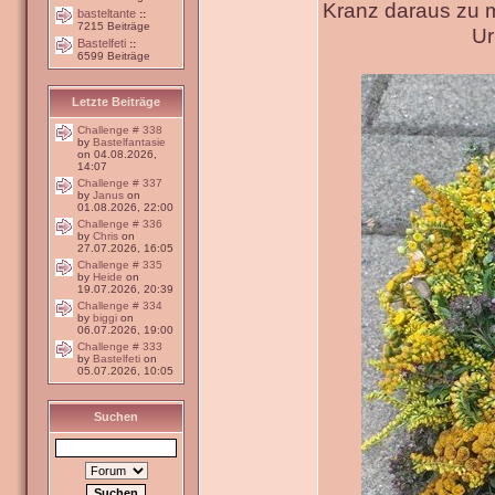
Kranz daraus zu 
basteltante
::
7215 Beiträge
Ur
Bastelfeti
::
6599 Beiträge
Letzte Beiträge
Challenge # 338
by
Bastelfantasie
on 04.08.2026,
14:07
Challenge # 337
by
Janus
on
01.08.2026, 22:00
Challenge # 336
by
Chris
on
27.07.2026, 16:05
Challenge # 335
by
Heide
on
19.07.2026, 20:39
Challenge # 334
by
biggi
on
06.07.2026, 19:00
Challenge # 333
by
Bastelfeti
on
05.07.2026, 10:05
Suchen