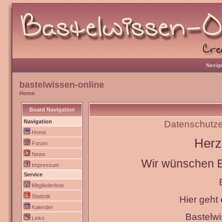
Naviga
bastelwissen-online
Home
Board Navigation
Navigation
Datenschutze
Home
Herz
Forum
News
Wir wünschen Eu
Impressum
Service
Mitgliederliste
Statistik
Hier geht
Kalender
Bastelw
Links