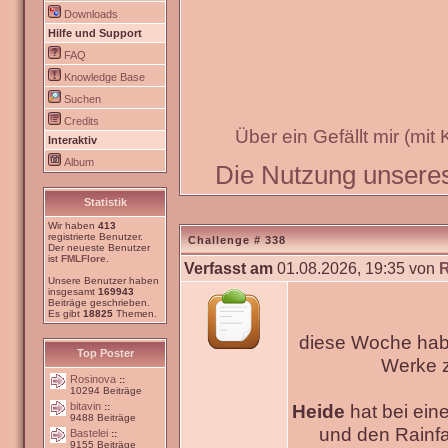
Downloads
Hilfe und Support
FAQ
Knowledge Base
Suchen
Credits
Über ein Gefällt mir (mit
Interaktiv
Album
Die Nutzung unseres 
Statistik
Wir haben
413
registrierte Benutzer.
Challenge # 338
Der neueste Benutzer
ist
FMLFlore
.
Verfasst am
01.08.2026, 19:35 von
Unsere Benutzer haben
insgesamt
169943
Beiträge geschrieben.
Es gibt
18825
Themen.
diese Woche habe
Top Poster
Werke
Rosinova
::
10294 Beiträge
bitavin
Heide
hat bei ein
::
9488 Beiträge
und den Rainfa
Bastelei
::
9155 Beiträge