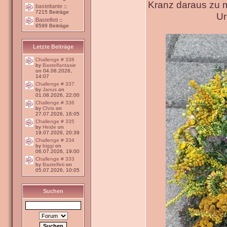
Kranz daraus zu 
basteltante
::
7215 Beiträge
Ur
Bastelfeti
::
6599 Beiträge
Letzte Beiträge
Challenge # 338
by
Bastelfantasie
on 04.08.2026,
14:07
Challenge # 337
by
Janus
on
01.08.2026, 22:00
Challenge # 336
by
Chris
on
27.07.2026, 16:05
Challenge # 335
by
Heide
on
19.07.2026, 20:39
Challenge # 334
by
biggi
on
06.07.2026, 19:00
Challenge # 333
by
Bastelfeti
on
05.07.2026, 10:05
Suchen