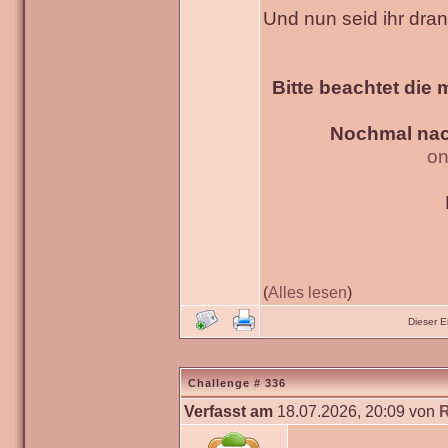
Und nun seid ihr dra
Bitte beachtet die 
Nochmal nac
on
(
Alles lesen
)
Dieser 
Challenge # 336
Verfasst am
18.07.2026, 20:09 von