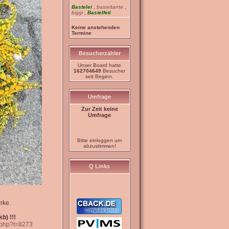
Bastelei
,
basteltante
,
biggi
,
Bastelfeti
Keine anstehenden
Termine
Besucherzähler
Unser Board hatte
162704649
Besucher
seit Beginn.
Umfrage
Zur Zeit keine
Umfrage
Bitte einloggen um
abzustimmen!
Q Links
rke.
b) !!!
c.php?t=8273