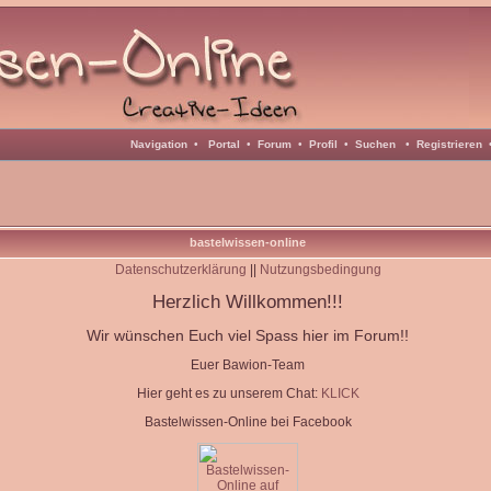
Navigation
•
Portal
•
Forum
•
Profil
•
Suchen
•
Registrieren
bastelwissen-online
Datenschutzerklärung
||
Nutzungsbedingung
Herzlich Willkommen!!!
Wir wünschen Euch viel Spass hier im Forum!!
Euer Bawion-Team
Hier geht es zu unserem Chat:
KLICK
Bastelwissen-Online bei Facebook