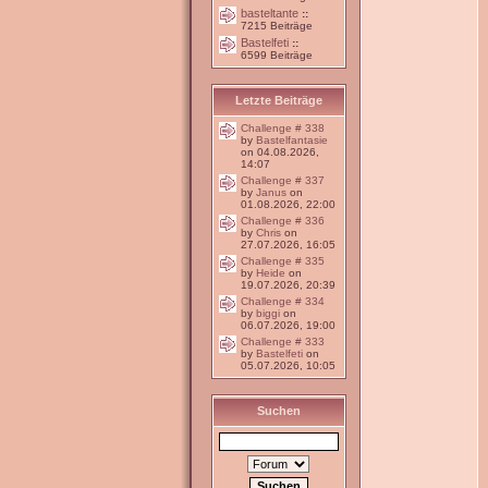
basteltante
::
7215 Beiträge
Bastelfeti
::
6599 Beiträge
Letzte Beiträge
Challenge # 338
by
Bastelfantasie
on 04.08.2026,
14:07
Challenge # 337
by
Janus
on
01.08.2026, 22:00
Challenge # 336
by
Chris
on
27.07.2026, 16:05
Challenge # 335
by
Heide
on
19.07.2026, 20:39
Challenge # 334
by
biggi
on
06.07.2026, 19:00
Challenge # 333
by
Bastelfeti
on
05.07.2026, 10:05
Suchen