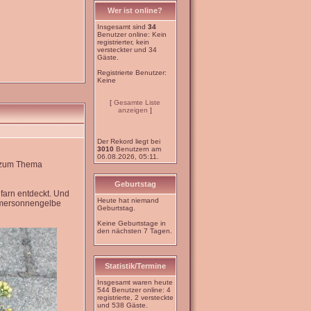
Wer ist online?
Insgesamt sind
34
Benutzer online: Kein
registrierter, kein
versteckter und 34
Gäste.
Registrierte Benutzer:
Keine
[
Gesamte Liste
anzeigen
]
Der Rekord liegt bei
3010
Benutzern am
06.08.2026, 05:11.
e zum Thema
Geburtstag
farn entdeckt. Und
Heute hat niemand
mmersonnengelbe
Geburtstag.
Keine Geburtstage in
den nächsten 7 Tagen.
Statistik/Termine
Insgesamt waren heute
544 Benutzer online: 4
registrierte, 2 versteckte
und 538 Gäste.