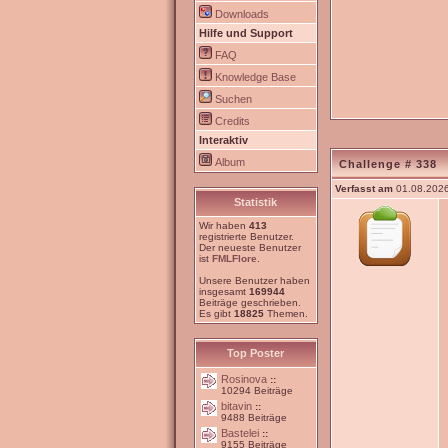
Downloads
Hilfe und Support
FAQ
Knowledge Base
Suchen
Credits
Interaktiv
Album
Challenge # 338
Verfasst am
01.08.2026
Statistik
Wir haben
413
registrierte Benutzer.
Der neueste Benutzer
ist
FMLFlore
.
Unsere Benutzer haben
insgesamt
169944
Beiträge geschrieben.
Es gibt
18825
Themen.
Top Poster
Rosinova
::
10294 Beiträge
bitavin
::
9488 Beiträge
Bastelei
::
9155 Beiträge