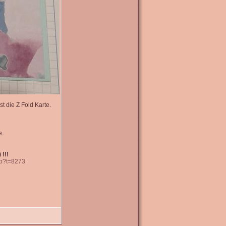
t die Z Fold Karte.
e.
 !!!
hp?t=8273