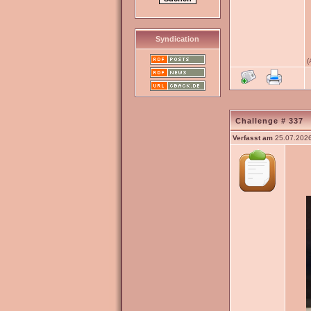
Syndication
(
Challenge # 337
Verfasst am
25.07.2026