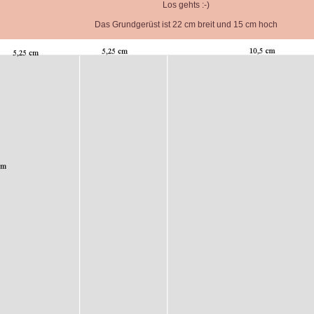
Los gehts :-)
Das Grundgerüst ist 22 cm breit und 15 cm hoch