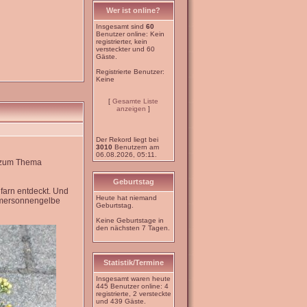
Wer ist online?
Insgesamt sind
60
Benutzer online: Kein
registrierter, kein
versteckter und 60
Gäste.
Registrierte Benutzer:
Keine
[
Gesamte Liste
anzeigen
]
Der Rekord liegt bei
3010
Benutzern am
06.08.2026, 05:11.
e zum Thema
Geburtstag
farn entdeckt. Und
Heute hat niemand
mmersonnengelbe
Geburtstag.
Keine Geburtstage in
den nächsten 7 Tagen.
Statistik/Termine
Insgesamt waren heute
445 Benutzer online: 4
registrierte, 2 versteckte
und 439 Gäste.