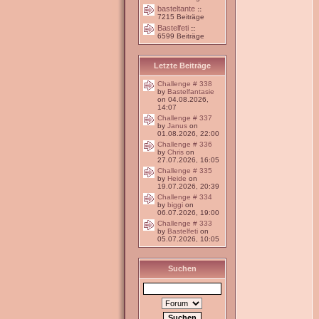
basteltante
::
7215 Beiträge
Bastelfeti
::
6599 Beiträge
Letzte Beiträge
Challenge # 338
by
Bastelfantasie
on 04.08.2026,
14:07
Challenge # 337
by
Janus
on
01.08.2026, 22:00
Challenge # 336
by
Chris
on
27.07.2026, 16:05
Challenge # 335
by
Heide
on
19.07.2026, 20:39
Challenge # 334
by
biggi
on
06.07.2026, 19:00
Challenge # 333
by
Bastelfeti
on
05.07.2026, 10:05
Suchen