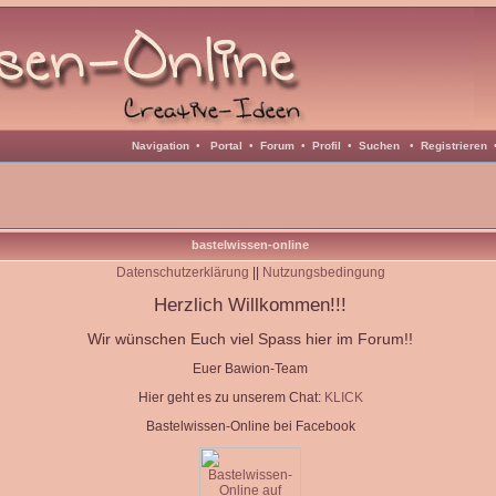
Navigation
•
Portal
•
Forum
•
Profil
•
Suchen
•
Registrieren
bastelwissen-online
Datenschutzerklärung
||
Nutzungsbedingung
Herzlich Willkommen!!!
Wir wünschen Euch viel Spass hier im Forum!!
Euer Bawion-Team
Hier geht es zu unserem Chat:
KLICK
Bastelwissen-Online bei Facebook