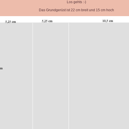
Los gehts :-)
Das Grundgerüst ist 22 cm breit und 15 cm hoch