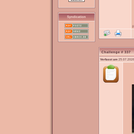
Syndication
(
Challenge # 337
Verfasst am
25.07.2026