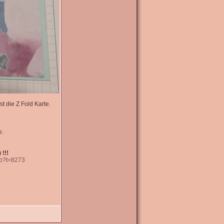
t die Z Fold Karte.
e.
 !!!
hp?t=8273