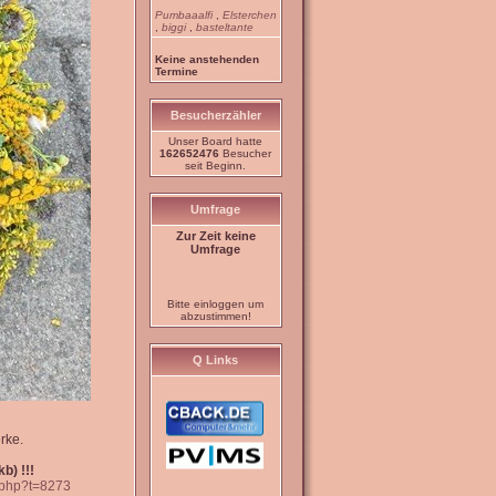
Pumbaaalfi
,
Elsterchen
,
biggi
,
basteltante
Keine anstehenden
Termine
Besucherzähler
Unser Board hatte
162652476
Besucher
seit Beginn.
Umfrage
Zur Zeit keine
Umfrage
Bitte einloggen um
abzustimmen!
Q Links
rke.
b) !!!
c.php?t=8273