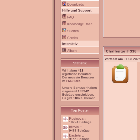
Downloads
Hilfe und Support
FAQ
Knowledge Base
Suchen
Credits
Interaktiv
Album
Challenge # 338
Verfasst am
01.08.2026
Statistik
Wir haben
413
registrierte Benutzer.
Der neueste Benutzer
ist
FMLFlore
.
Unsere Benutzer haben
insgesamt
169942
Beiträge geschrieben.
Es gibt
18825
Themen.
Top Poster
Rosinova
::
10294 Beiträge
bitavin
::
9488 Beiträge
Bastelei
::
9155 Beiträge