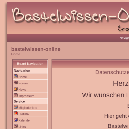
Naviga
bastelwissen-online
Home
Board Navigation
Navigation
Datenschutze
Home
Herz
Forum
News
Wir wünschen Eu
Impressum
Service
Mitgliederliste
Statistik
Hier geht
Kalender
Bastelw
Links