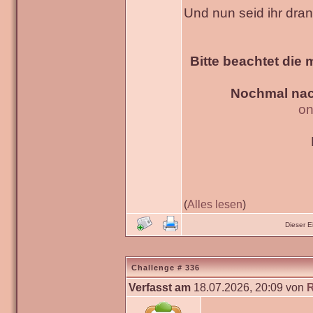
Und nun seid ihr dra
Bitte beachtet die 
Nochmal nac
on
(
Alles lesen
)
Dieser 
Challenge # 336
Verfasst am
18.07.2026, 20:09 von