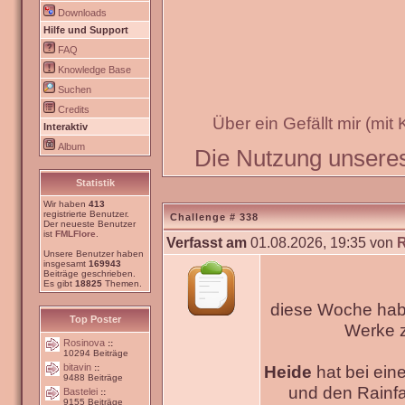
Downloads
Hilfe und Support
FAQ
Knowledge Base
Suchen
Credits
Über ein Gefällt mir (mit
Interaktiv
Album
Die Nutzung unseres 
Statistik
Wir haben
413
registrierte Benutzer.
Challenge # 338
Der neueste Benutzer
ist
FMLFlore
.
Verfasst am
01.08.2026, 19:35 von
Unsere Benutzer haben
insgesamt
169943
Beiträge geschrieben.
Es gibt
18825
Themen.
diese Woche habe
Top Poster
Werke
Rosinova
::
10294 Beiträge
bitavin
Heide
hat bei ein
::
9488 Beiträge
und den Rainfa
Bastelei
::
9155 Beiträge