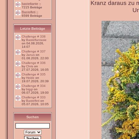
Kranz daraus zu 
basteltante
::
7215 Beiträge
Ur
Bastelfeti
::
6599 Beiträge
Letzte Beiträge
Challenge # 338
by
Bastelfantasie
on 04.08.2026,
14:07
Challenge # 337
by
Janus
on
01.08.2026, 22:00
Challenge # 336
by
Chris
on
27.07.2026, 16:05
Challenge # 335
by
Heide
on
19.07.2026, 20:39
Challenge # 334
by
biggi
on
06.07.2026, 19:00
Challenge # 333
by
Bastelfeti
on
05.07.2026, 10:05
Suchen