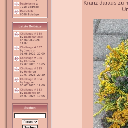
Kranz daraus zu 
basteltante
::
7215 Beiträge
Ur
Bastelfeti
::
6598 Beiträge
Letzte Beiträge
Challenge # 338
by
Bastelfantasie
on 04.08.2026,
14:07
Challenge # 337
by
Janus
on
01.08.2026, 22:00
Challenge # 336
by
Chris
on
27.07.2026, 16:05
Challenge # 335
by
Heide
on
19.07.2026, 20:39
Challenge # 334
by
biggi
on
06.07.2026, 19:00
Challenge # 333
by
Bastelfeti
on
05.07.2026, 10:05
Suchen