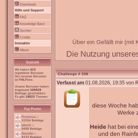
Downloads
Hilfe und Support
FAQ
Knowledge Base
Suchen
Credits
Über ein Gefällt mir (mit
Interaktiv
Album
Die Nutzung unseres 
Statistik
Wir haben
413
registrierte Benutzer.
Challenge # 338
Der neueste Benutzer
ist
FMLFlore
.
Verfasst am
01.08.2026, 19:35 von
Unsere Benutzer haben
insgesamt
169929
Beiträge geschrieben.
Es gibt
18823
Themen.
diese Woche habe
Top Poster
Werke
Rosinova
::
10294 Beiträge
bitavin
Heide
hat bei ein
::
9488 Beiträge
und den Rainfa
Bastelei
::
9153 Beiträge