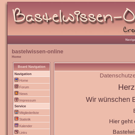
Naviga
bastelwissen-online
Home
Board Navigation
Navigation
Datenschutze
Home
Herz
Forum
News
Wir wünschen Eu
Impressum
Service
Mitgliederliste
Statistik
Hier geht
Kalender
Bastelw
Links