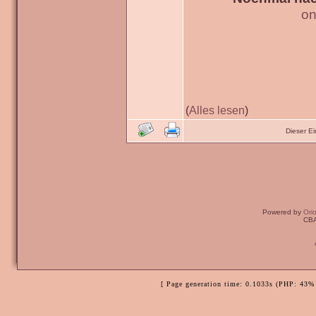
on
(
Alles lesen
)
Dieser E
Powered by
Ori
CBA
[ Page generation time: 0.1033s (PHP: 43% 