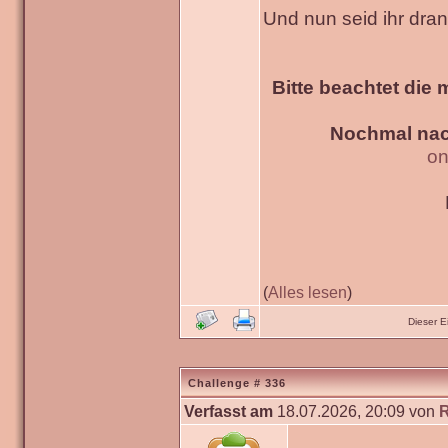
Und nun seid ihr dra
Bitte beachtet die 
Nochmal nac
on
(
Alles lesen
)
Dieser 
Challenge # 336
Verfasst am
18.07.2026, 20:09 von