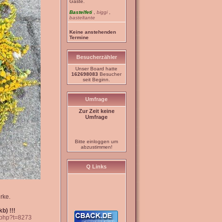
Gäste.
Bastelfeti
,
biggi
,
basteltante
Keine anstehenden
Termine
Besucherzähler
Unser Board hatte
162698083
Besucher
seit Beginn.
Umfrage
Zur Zeit keine
Umfrage
Bitte einloggen um
abzustimmen!
Q Links
rke.
b) !!!
c.php?t=8273