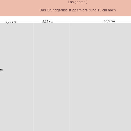
Los gehts :-)
Das Grundgerüst ist 22 cm breit und 15 cm hoch