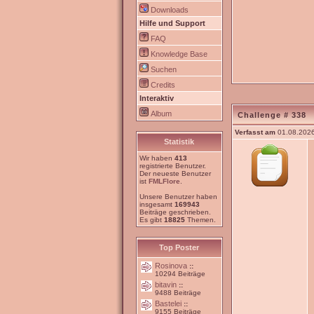
Downloads
Hilfe und Support
FAQ
Knowledge Base
Suchen
Credits
Interaktiv
Album
Challenge # 338
Verfasst am
01.08.2026
Statistik
Wir haben
413
registrierte Benutzer.
Der neueste Benutzer
ist
FMLFlore
.
Unsere Benutzer haben
insgesamt
169943
Beiträge geschrieben.
Es gibt
18825
Themen.
Top Poster
Rosinova
::
10294 Beiträge
bitavin
::
9488 Beiträge
Bastelei
::
9155 Beiträge