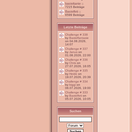
basteltante
::
7215 Beiträge
Bastelfeti
::
6599 Beiträge
Letzte Beiträge
Challenge # 338
by
Bastelfantasie
on 04.08.2026,
14:07
Challenge # 337
by
Janus
on
01.08.2026, 22:00
Challenge # 336
by
Chris
on
27.07.2026, 16:05
Challenge # 335
by
Heide
on
19.07.2026, 20:39
Challenge # 334
by
biggi
on
06.07.2026, 19:00
Challenge # 333
by
Bastelfeti
on
05.07.2026, 10:05
Suchen