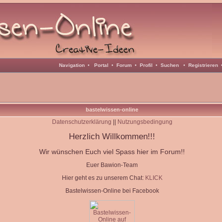
Navigation
•
Portal
•
Forum
•
Profil
•
Suchen
•
Registrieren
bastelwissen-online
Datenschutzerklärung
||
Nutzungsbedingung
Herzlich Willkommen!!!
Wir wünschen Euch viel Spass hier im Forum!!
Euer Bawion-Team
Hier geht es zu unserem Chat:
KLICK
Bastelwissen-Online bei Facebook