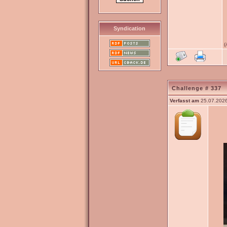
Syndication
(
Challenge # 337
Verfasst am
25.07.2026