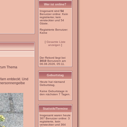
Wer ist online?
Insgesamt sind
54
Benutzer online: Kein
registrierter, kein
versteckter und 54
Gäste.
Registrierte Benutzer:
Keine
[
Gesamte Liste
anzeigen
]
Der Rekord liegt bei
3010
Benutzern am
06.08.2026, 05:11.
e zum Thema
Geburtstag
farn entdeckt. Und
Heute hat niemand
mmersonnengelbe
Geburtstag.
Keine Geburtstage in
den nächsten 7 Tagen.
Statistik/Termine
Insgesamt waren heute
367 Benutzer online: 3
registrierte, kein
versteckter und 364