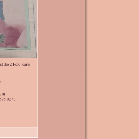
t die Z Fold Karte.
e.
 !!!
hp?t=8273