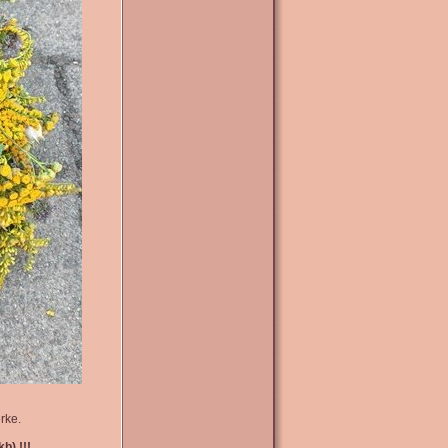
rke.
b) !!!