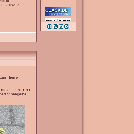
b) !!!
c.php?t=8273
e zum Thema
farn entdeckt. Und
mmersonnengelbe