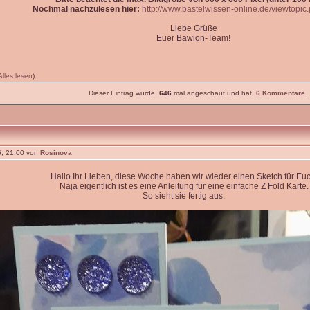
Nochmal nachzulesen hier:
http://www.bastelwissen-online.de/viewtopi
Liebe Grüße
Euer Bawion-Team!
Alles lesen
)
Dieser Eintrag wurde
646
mal angeschaut und hat
6 Kommentare
.
, 21:00 von
Rosinova
Hallo Ihr Lieben, diese Woche haben wir wieder einen Sketch für Euc
Naja eigentlich ist es eine Anleitung für eine einfache Z Fold Karte.
So sieht sie fertig aus: