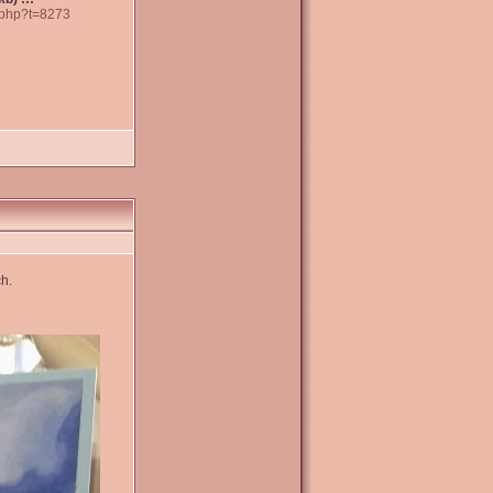
c.php?t=8273
h.