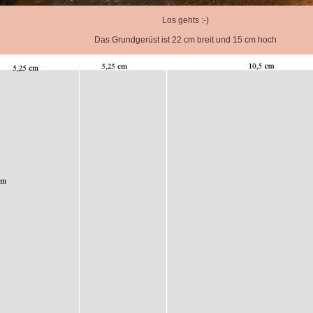
Los gehts :-)
Das Grundgerüst ist 22 cm breit und 15 cm hoch