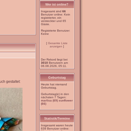
Wer ist online?
Insgesamt sind
66
Benutzer online: Kein
registrierter, ein
versteckter und 65
Gäste.
Registrierte Benutzer:
Keine
[
Gesamte Liste
anzeigen
]
Der Rekord liegt bei
3010
Benutzern am
06.08.2026, 05:11.
Geburtstag
ch gestaltet:
Heute hat niemand
Geburtstag.
Geburtstag(e) in den
nächsten 7 Tagen:
marlisa (69)
sunflower
(66)
Statistik/Termine
Insgesamt waren heute
639 Benutzer online: