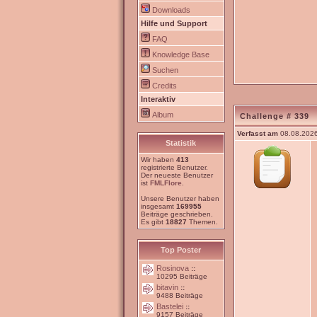
Downloads
Hilfe und Support
FAQ
Knowledge Base
Suchen
Credits
Interaktiv
Album
Challenge # 339
Verfasst am
08.08.2026
Statistik
Wir haben
413
registrierte Benutzer.
Der neueste Benutzer
ist
FMLFlore
.
Unsere Benutzer haben
insgesamt
169955
Beiträge geschrieben.
Es gibt
18827
Themen.
Top Poster
Rosinova
::
10295 Beiträge
bitavin
::
9488 Beiträge
Bastelei
::
9157 Beiträge