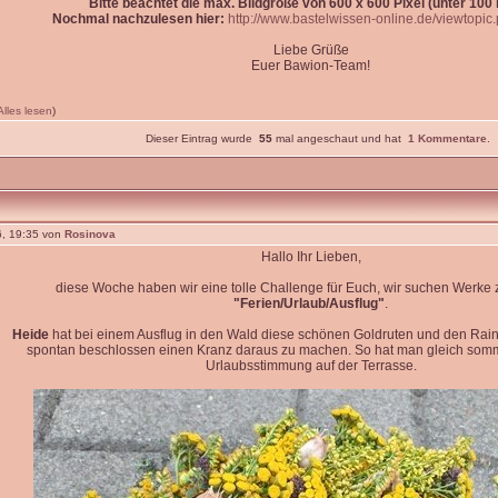
Bitte beachtet die max. Bildgröße von 600 x 600 Pixel (unter 100 k
Nochmal nachzulesen hier:
http://www.bastelwissen-online.de/viewtopi
Liebe Grüße
Euer Bawion-Team!
Alles lesen
)
Dieser Eintrag wurde
55
mal angeschaut und hat
1 Kommentare
.
, 19:35 von
Rosinova
Hallo Ihr Lieben,
diese Woche haben wir eine tolle Challenge für Euch, wir suchen Werk
"Ferien/Urlaub/Ausflug"
.
Heide
hat bei einem Ausflug in den Wald diese schönen Goldruten und den Rain
spontan beschlossen einen Kranz daraus zu machen. So hat man gleich so
Urlaubsstimmung auf der Terrasse.