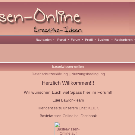
Navigation
•
Portal
•
Forum
•
Profil
•
Suchen
•
Registrieren
bastelwissen-online
Datenschutzerklärung
||
Nutzungsbedingung
Herzlich Willkommen!!!
Wir wünschen Euch viel Spass hier im Forum!!
Euer Bawion-Team
Hier geht es zu unserem Chat:
KLICK
Bastelwissen-Online bei Facebook