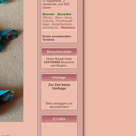
11 registrierte, 2
versteckte und 626
Gäste.
Bastelei
,
Bastelfeti
,
Whisky
,
Blum
,
thera
,
Suleyka
,
Pumbaaalfi
,
biggi
,
Bastelfantasie
,
basteltante
,
Rosinova
Keine anstehenden
Termine
Besucherzähler
Unser Board hatte
162743468
Besucher
seit Beginn.
Umfrage
Zur Zeit keine
Umfrage
Bitte einloggen um
abzustimmen!
Q Links