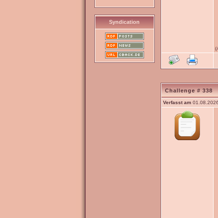
Syndication
(
Challenge # 338
Verfasst am
01.08.2026