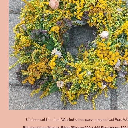
Und nun seid ihr dran. Wir sind schon ganz gespannt auf Eure We
Bitte beachtet die max. Bildgröße von 600 x 600 Pixel (unter 100 k