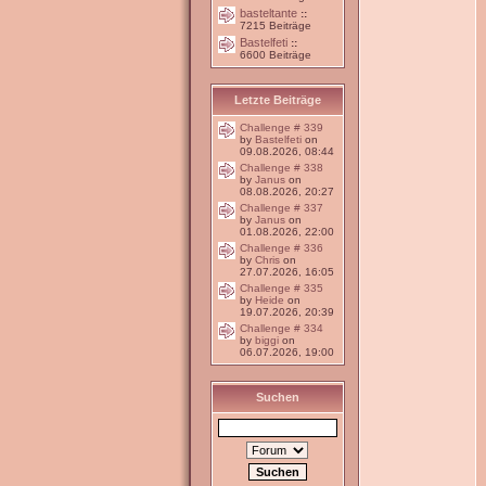
basteltante
::
7215 Beiträge
Bastelfeti
::
6600 Beiträge
Letzte Beiträge
Challenge # 339
by
Bastelfeti
on
09.08.2026, 08:44
Challenge # 338
by
Janus
on
08.08.2026, 20:27
Challenge # 337
by
Janus
on
01.08.2026, 22:00
Challenge # 336
by
Chris
on
27.07.2026, 16:05
Challenge # 335
by
Heide
on
19.07.2026, 20:39
Challenge # 334
by
biggi
on
06.07.2026, 19:00
Suchen