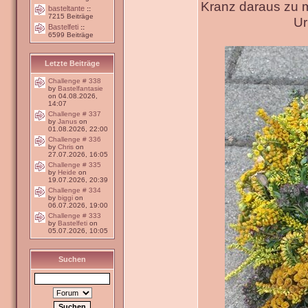
Kranz daraus zu 
basteltante
::
7215 Beiträge
Ur
Bastelfeti
::
6599 Beiträge
Letzte Beiträge
Challenge # 338
by
Bastelfantasie
on 04.08.2026,
14:07
Challenge # 337
by
Janus
on
01.08.2026, 22:00
Challenge # 336
by
Chris
on
27.07.2026, 16:05
Challenge # 335
by
Heide
on
19.07.2026, 20:39
Challenge # 334
by
biggi
on
06.07.2026, 19:00
Challenge # 333
by
Bastelfeti
on
05.07.2026, 10:05
Suchen