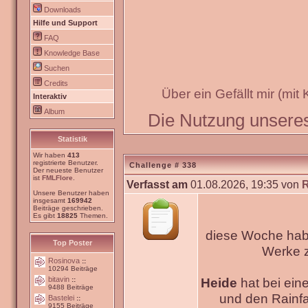
Downloads
Hilfe und Support
FAQ
Knowledge Base
Suchen
Credits
Über ein Gefällt mir (mit
Interaktiv
Album
Die Nutzung unseres 
Statistik
Wir haben
413
registrierte Benutzer.
Challenge # 338
Der neueste Benutzer
ist
FMLFlore
.
Verfasst am
01.08.2026, 19:35 von
Unsere Benutzer haben
insgesamt
169942
Beiträge geschrieben.
Es gibt
18825
Themen.
diese Woche habe
Top Poster
Werke
Rosinova
::
10294 Beiträge
bitavin
Heide
hat bei ein
::
9488 Beiträge
und den Rainfa
Bastelei
::
9155 Beiträge