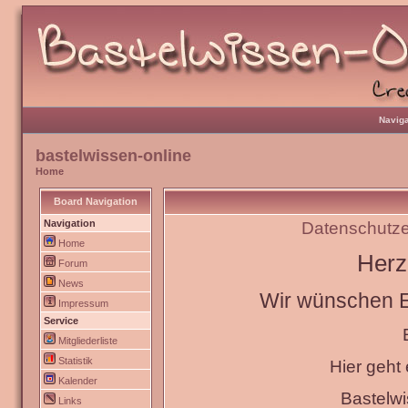
Naviga
bastelwissen-online
Home
Board Navigation
Navigation
Datenschutze
Home
Herz
Forum
News
Wir wünschen Eu
Impressum
Service
Mitgliederliste
Statistik
Hier geht
Kalender
Bastelw
Links