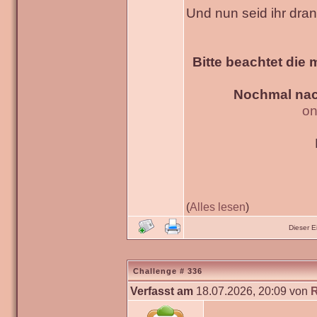
Und nun seid ihr dra
Bitte beachtet die 
Nochmal nac
on
(
Alles lesen
)
Dieser 
Challenge # 336
Verfasst am
18.07.2026, 20:09 von