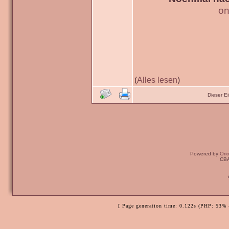
on
(
Alles lesen
)
Dieser E
Powered by
Ori
CBA
[ Page generation time: 0.122s (PHP: 53% 