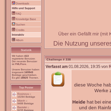
Downloads
Hilfe und Support
FAQ
Knowledge Base
Suchen
Credits
Über ein Gefällt mir (mit
Interaktiv
Album
Die Nutzung unseres 
Statistik
Wir haben
413
registrierte Benutzer.
Challenge # 338
Der neueste Benutzer
ist
FMLFlore
.
Verfasst am
01.08.2026, 19:35 von
Unsere Benutzer haben
insgesamt
169943
Beiträge geschrieben.
Es gibt
18825
Themen.
diese Woche habe
Top Poster
Werke
Rosinova
::
10294 Beiträge
bitavin
Heide
hat bei ein
::
9488 Beiträge
und den Rainfa
Bastelei
::
9155 Beiträge