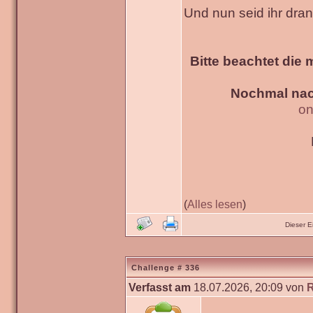
Und nun seid ihr dra
Bitte beachtet die 
Nochmal nac
on
(
Alles lesen
)
Dieser 
Challenge # 336
Verfasst am
18.07.2026, 20:09 von