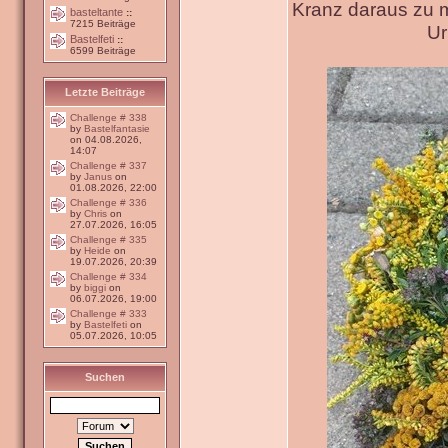
Kranz daraus zu 
basteltante
::
7215 Beiträge
Ur
Bastelfeti
::
6599 Beiträge
Letzte Beiträge
Challenge # 338
by
Bastelfantasie
on 04.08.2026,
14:07
Challenge # 337
by
Janus
on
01.08.2026, 22:00
Challenge # 336
by
Chris
on
27.07.2026, 16:05
Challenge # 335
by
Heide
on
19.07.2026, 20:39
Challenge # 334
by
biggi
on
06.07.2026, 19:00
Challenge # 333
by
Bastelfeti
on
05.07.2026, 10:05
Suchen