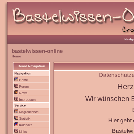
Naviga
bastelwissen-online
Home
Board Navigation
Navigation
Datenschutze
Home
Herz
Forum
News
Wir wünschen Eu
Impressum
Service
Mitgliederliste
Statistik
Hier geht
Kalender
Bastelw
Links