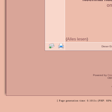
on
(
Alles lesen
)
Dieser E
Powered by
Ori
CBA
[ Page generation time: 0.1011s (PHP: 60% 