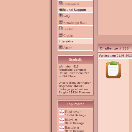
Downloads
Hilfe und Support
FAQ
Knowledge Base
Suchen
Credits
Interaktiv
Album
Challenge # 338
Verfasst am
01.08.2026
Statistik
Wir haben
413
registrierte Benutzer.
Der neueste Benutzer
ist
FMLFlore
.
Unsere Benutzer haben
insgesamt
169931
Beiträge geschrieben.
Es gibt
18824
Themen.
Top Poster
Rosinova
::
10294 Beiträge
bitavin
::
9488 Beiträge
Bastelei
::
9153 Beiträge