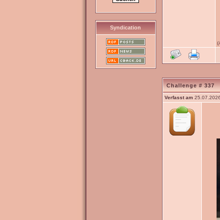
Syndication
(
Challenge # 337
Verfasst am
25.07.2026