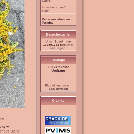
Gäste.
basteltante
,
pefa
,
biggi
Keine anstehenden
Termine
Besucherzähler
Unser Board hatte
162591754
Besucher
seit Beginn.
Umfrage
Zur Zeit keine
Umfrage
Bitte einloggen um
abzustimmen!
Q Links
rke.
b) !!!
c.php?t=8273