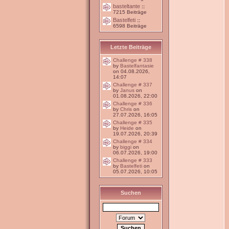
basteltante
::
7215 Beiträge
Bastelfeti
::
6598 Beiträge
Letzte Beiträge
Challenge # 338
by
Bastelfantasie
on 04.08.2026,
14:07
Challenge # 337
by
Janus
on
01.08.2026, 22:00
Challenge # 336
by
Chris
on
27.07.2026, 16:05
Challenge # 335
by
Heide
on
19.07.2026, 20:39
Challenge # 334
by
biggi
on
06.07.2026, 19:00
Challenge # 333
by
Bastelfeti
on
05.07.2026, 10:05
Suchen