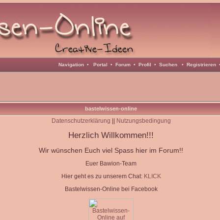
Navigation
•
Portal
•
Forum
•
Profil
•
Suchen
•
Registrieren
bastelwissen-online
Datenschutzerklärung
||
Nutzungsbedingung
Herzlich Willkommen!!!
Wir wünschen Euch viel Spass hier im Forum!!
Euer Bawion-Team
Hier geht es zu unserem Chat:
KLICK
Bastelwissen-Online bei Facebook