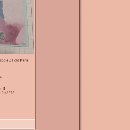
t die Z Fold Karte.
e.
 !!!
hp?t=8273