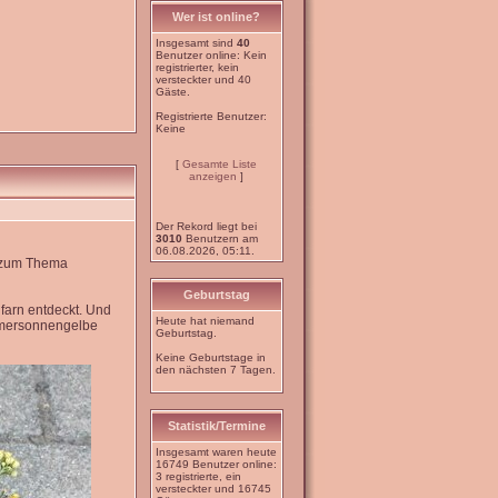
Wer ist online?
Insgesamt sind
40
Benutzer online: Kein
registrierter, kein
versteckter und 40
Gäste.
Registrierte Benutzer:
Keine
[
Gesamte Liste
anzeigen
]
Der Rekord liegt bei
3010
Benutzern am
06.08.2026, 05:11.
e zum Thema
Geburtstag
farn entdeckt. Und
Heute hat niemand
mmersonnengelbe
Geburtstag.
Keine Geburtstage in
den nächsten 7 Tagen.
Statistik/Termine
Insgesamt waren heute
16749 Benutzer online:
3 registrierte, ein
versteckter und 16745