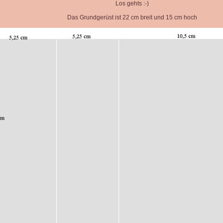
Los gehts :-)
Das Grundgerüst ist 22 cm breit und 15 cm hoch