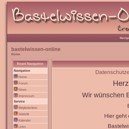
Naviga
bastelwissen-online
Home
Board Navigation
Navigation
Datenschutze
Home
Herz
Forum
News
Wir wünschen Eu
Impressum
Service
Mitgliederliste
Statistik
Hier geht
Kalender
Bastelw
Links