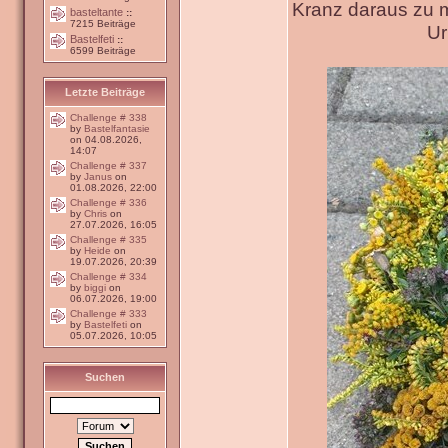
Kranz daraus zu 
basteltante
::
7215 Beiträge
Ur
Bastelfeti
::
6599 Beiträge
Letzte Beiträge
Challenge # 338
by
Bastelfantasie
on 04.08.2026,
14:07
Challenge # 337
by
Janus
on
01.08.2026, 22:00
Challenge # 336
by
Chris
on
27.07.2026, 16:05
Challenge # 335
by
Heide
on
19.07.2026, 20:39
Challenge # 334
by
biggi
on
06.07.2026, 19:00
Challenge # 333
by
Bastelfeti
on
05.07.2026, 10:05
Suchen