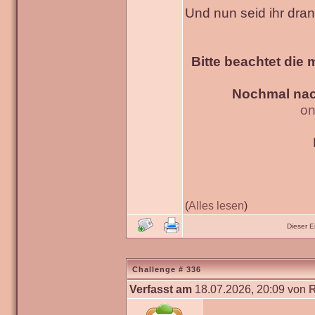
Und nun seid ihr dra
Bitte beachtet die 
Nochmal nac
on
(
Alles lesen
)
Dieser 
Challenge # 336
Verfasst am
18.07.2026, 20:09 von