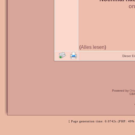
on
(
Alles lesen
)
Dieser E
Powered by
Ori
CBA
[ Page generation time: 0.0742s (PHP: 49% 