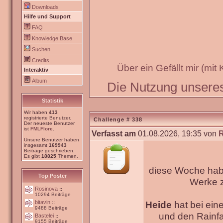
Downloads
Hilfe und Support
FAQ
Knowledge Base
Suchen
Credits
Über ein Gefällt mir (mit
Interaktiv
Album
Die Nutzung unseres 
Statistik
Wir haben
413
registrierte Benutzer.
Challenge # 338
Der neueste Benutzer
ist
FMLFlore
.
Verfasst am
01.08.2026, 19:35 von
Unsere Benutzer haben
insgesamt
169943
Beiträge geschrieben.
Es gibt
18825
Themen.
diese Woche habe
Top Poster
Werke
Rosinova
::
10294 Beiträge
bitavin
Heide
hat bei ein
::
9488 Beiträge
und den Rainfa
Bastelei
::
9155 Beiträge