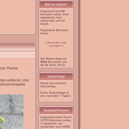
Wer ist online?
Insgesamt sind
41
Benutzer online: Kein
registrierter, kein
versteckter und 41
Gäste.
Registrierte Benutzer:
Keine
[
Gesamte Liste
anzeigen
]
Der Rekord liegt bei
3010
Benutzern am
06.08.2026, 05:11.
e zum Thema
Geburtstag
farn entdeckt. Und
Heute hat niemand
mmersonnengelbe
Geburtstag.
Keine Geburtstage in
den nächsten 7 Tagen.
Statistik/Termine
Insgesamt waren heute
16703 Benutzer online:
3 registrierte, ein
versteckter und 16699