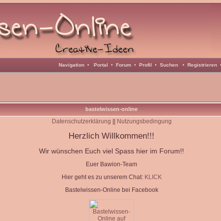
Navigation
•
Portal
•
Forum
•
Profil
•
Suchen
•
Registrieren
bastelwissen-online
Datenschutzerklärung
||
Nutzungsbedingung
Herzlich Willkommen!!!
Wir wünschen Euch viel Spass hier im Forum!!
Euer Bawion-Team
Hier geht es zu unserem Chat:
KLICK
Bastelwissen-Online bei Facebook