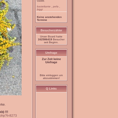
Gäste.
basteltante
,
pefa
,
biggi
Keine anstehenden
Termine
Besucherzähler
Unser Board hatte
162586419
Besucher
seit Beginn.
Umfrage
Zur Zeit keine
Umfrage
Bitte einloggen um
abzustimmen!
Q Links
rke.
b) !!!
c.php?t=8273