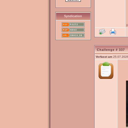
Syndication
(
Challenge # 337
Verfasst am
25.07.2026