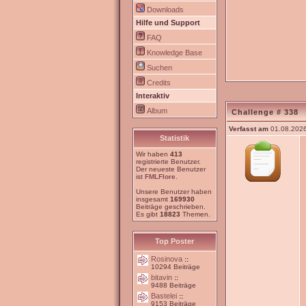
Downloads
Hilfe und Support
FAQ
Knowledge Base
Suchen
Credits
Interaktiv
Album
Challenge # 338
Verfasst am
01.08.2026
Statistik
Wir haben
413
registrierte Benutzer.
Der neueste Benutzer
ist
FMLFlore
.
Unsere Benutzer haben
insgesamt
169930
Beiträge geschrieben.
Es gibt
18823
Themen.
Top Poster
Rosinova
::
10294 Beiträge
bitavin
::
9488 Beiträge
Bastelei
::
9153 Beiträge