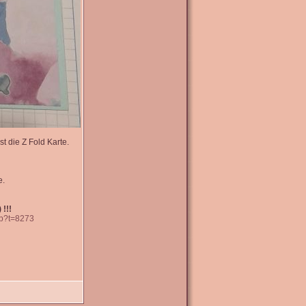
t die Z Fold Karte.
e.
 !!!
hp?t=8273