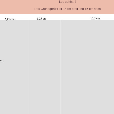
Los gehts :-)
Das Grundgerüst ist 22 cm breit und 15 cm hoch