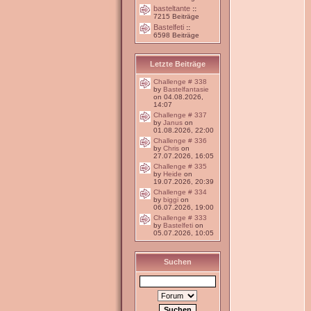
basteltante
::
7215 Beiträge
Bastelfeti
::
6598 Beiträge
Letzte Beiträge
Challenge # 338
by
Bastelfantasie
on 04.08.2026,
14:07
Challenge # 337
by
Janus
on
01.08.2026, 22:00
Challenge # 336
by
Chris
on
27.07.2026, 16:05
Challenge # 335
by
Heide
on
19.07.2026, 20:39
Challenge # 334
by
biggi
on
06.07.2026, 19:00
Challenge # 333
by
Bastelfeti
on
05.07.2026, 10:05
Suchen