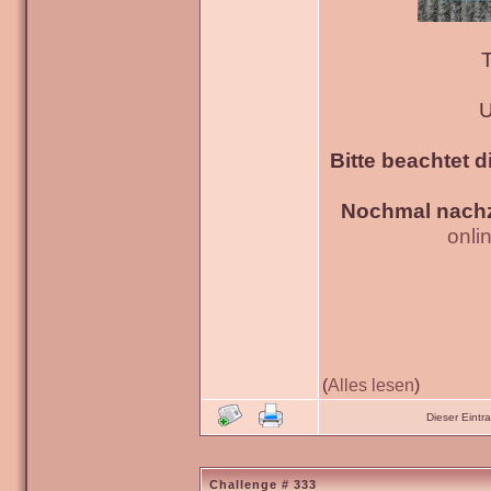
T
U
Bitte beachtet d
Nochmal nachz
onli
(
Alles lesen
)
Dieser Eint
Challenge # 333