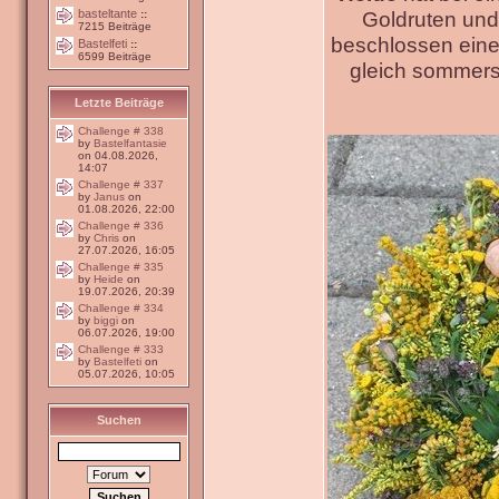
basteltante
Goldruten und
::
7215 Beiträge
beschlossen ein
Bastelfeti
::
6599 Beiträge
gleich sommer
Letzte Beiträge
Challenge # 338
by
Bastelfantasie
on 04.08.2026,
14:07
Challenge # 337
by
Janus
on
01.08.2026, 22:00
Challenge # 336
by
Chris
on
27.07.2026, 16:05
Challenge # 335
by
Heide
on
19.07.2026, 20:39
Challenge # 334
by
biggi
on
06.07.2026, 19:00
Challenge # 333
by
Bastelfeti
on
05.07.2026, 10:05
Suchen