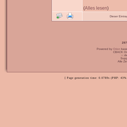
(
Alles lesen
)
Dieser Eintr
297
Powered by
Orion
bas
CBACK Ori
:-: 
Supp
Alle Z
[ Page generation time: 0.0789s (PHP: 43% 