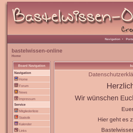
Navigation
•
Port
bastelwissen-online
Home
Board Navigation
b
Navigation
Datenschutzerkl
Home
Herzlic
Forum
News
Wir wünschen Euch 
Impressum
Service
Eue
Mitgliederliste
Statistik
Hier geht es
Kalender
Bastelwisse
Links