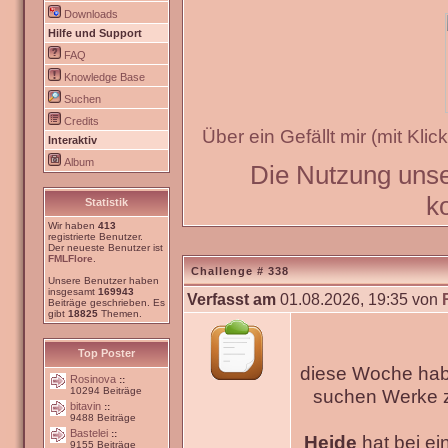
Downloads
Hilfe und Support
FAQ
Knowledge Base
Suchen
Credits
Über ein Gefällt mir (mit Kli
Interaktiv
Album
Die Nutzung unse
ko
Statistik
Wir haben
413
registrierte Benutzer.
Der neueste Benutzer ist
FMLFlore
.
Challenge # 338
Unsere Benutzer haben
insgesamt
169943
Verfasst am
01.08.2026, 19:35 von
Beiträge geschrieben. Es
gibt
18825
Themen.
Top Poster
diese Woche habe
Rosinova
::
10294 Beiträge
suchen Werke
bitavin
::
9488 Beiträge
Bastelei
::
Heide
hat bei ei
9155 Beiträge