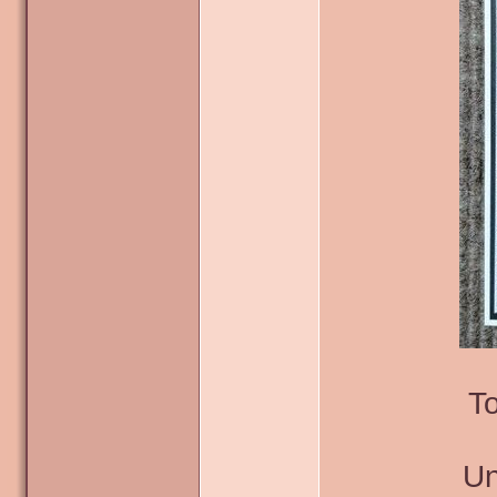
To
Un