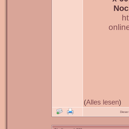
Noc
h
onlin
(
Alles lesen
)
Dieser