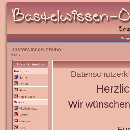
Naviga
bastelwissen-online
Home
Board Navigation
Navigation
Datenschutzerk
Home
Forum
Herzli
News
Impressum
Wir wünschen 
Service
Mitgliederliste
Statistik
Kalender
Eu
Links