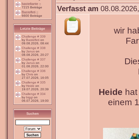
basteltante
::
Verfasst am
08.08.2026,
7215 Beiträge
Bastelfeti
::
6600 Beiträge
wir ha
Letzte Beiträge
Challenge # 339
Far
by
Bastelfeti
on
09.08.2026, 08:44
Challenge # 338
by
Janus
on
08.08.2026, 20:27
Die
Challenge # 337
by
Janus
on
01.08.2026, 22:00
Challenge # 336
by
Chris
on
27.07.2026, 16:05
Challenge # 335
by
Heide
on
Heide
hat 
19.07.2026, 20:39
Challenge # 334
by
biggi
on
einem 1
06.07.2026, 19:00
Suchen