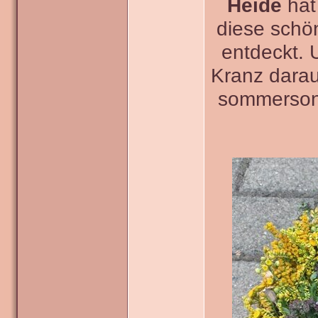
Heide
hat
diese schö
entdeckt. 
Kranz darau
sommerson