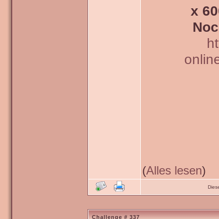
x 60
Noc
h
onlin
(
Alles lesen
)
Dies
Challenge # 337