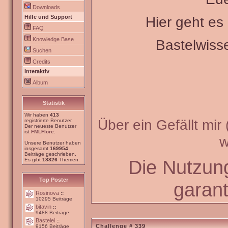
Downloads
Hilfe und Support
Hier geht e
FAQ
Knowledge Base
Bastelwiss
Suchen
Credits
Interaktiv
Album
Statistik
Wir haben
413
Über ein Gefällt mir
registrierte Benutzer.
Der neueste Benutzer
ist
FMLFlore
.
w
Unsere Benutzer haben
insgesamt
169954
Beiträge geschrieben.
Die Nutzun
Es gibt
18826
Themen.
Top Poster
garant
Rosinova
::
10295 Beiträge
bitavin
::
9488 Beiträge
Bastelei
::
Challenge # 339
9156 Beiträge