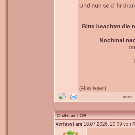
Und nun seid ihr dra
Bitte beachtet die 
Nochmal nac
on
(
Alles lesen
)
Dieser 
Challenge # 336
Verfasst am
18.07.2026, 20:09 von