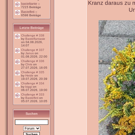
Kranz daraus zu 
basteltante
::
7215 Beiträge
Ur
Bastelfeti
::
6598 Beiträge
Letzte Beiträge
Challenge # 338
by
Bastelfantasie
on 04.08.2026,
14:07
Challenge # 337
by
Janus
on
01.08.2026, 22:00
Challenge # 336
by
Chris
on
27.07.2026, 16:05
Challenge # 335
by
Heide
on
19.07.2026, 20:39
Challenge # 334
by
biggi
on
06.07.2026, 19:00
Challenge # 333
by
Bastelfeti
on
05.07.2026, 10:05
Suchen