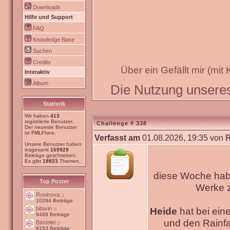
Downloads
Hilfe und Support
FAQ
Knowledge Base
Suchen
Credits
Über ein Gefällt mir (mit
Interaktiv
Album
Die Nutzung unseres 
Statistik
Wir haben
413
registrierte Benutzer.
Challenge # 338
Der neueste Benutzer
ist
FMLFlore
.
Verfasst am
01.08.2026, 19:35 von
Unsere Benutzer haben
insgesamt
169929
Beiträge geschrieben.
Es gibt
18823
Themen.
diese Woche habe
Top Poster
Werke
Rosinova
::
10294 Beiträge
bitavin
Heide
hat bei ein
::
9488 Beiträge
und den Rainfa
Bastelei
::
9153 Beiträge