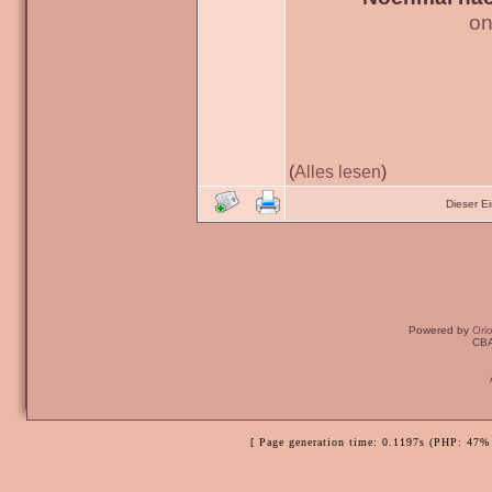
on
(
Alles lesen
)
Dieser E
Powered by
Ori
CBA
[ Page generation time: 0.1197s (PHP: 47% 