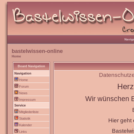
Naviga
bastelwissen-online
Home
Board Navigation
Navigation
Datenschutze
Home
Herz
Forum
News
Wir wünschen Eu
Impressum
Service
Mitgliederliste
Statistik
Hier geht
Kalender
Bastelw
Links