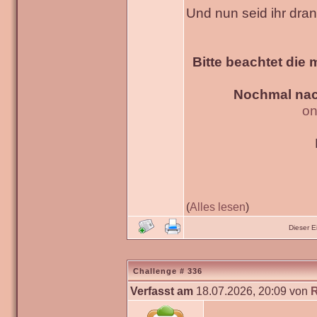
Und nun seid ihr dra
Bitte beachtet die 
Nochmal nac
on
(
Alles lesen
)
Dieser 
Challenge # 336
Verfasst am
18.07.2026, 20:09 von