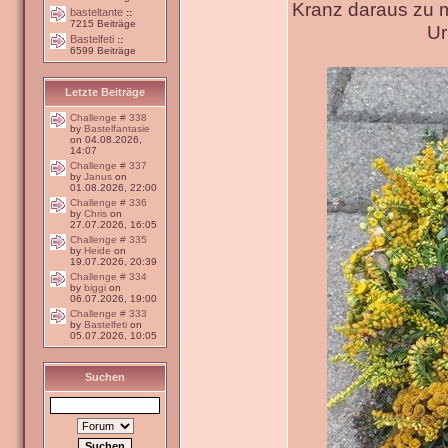
Kranz daraus zu 
basteltante
::
7215 Beiträge
Ur
Bastelfeti
::
6599 Beiträge
Letzte Beiträge
Challenge # 338
by
Bastelfantasie
on 04.08.2026,
14:07
Challenge # 337
by
Janus
on
01.08.2026, 22:00
Challenge # 336
by
Chris
on
27.07.2026, 16:05
Challenge # 335
by
Heide
on
19.07.2026, 20:39
Challenge # 334
by
biggi
on
06.07.2026, 19:00
Challenge # 333
by
Bastelfeti
on
05.07.2026, 10:05
Suchen