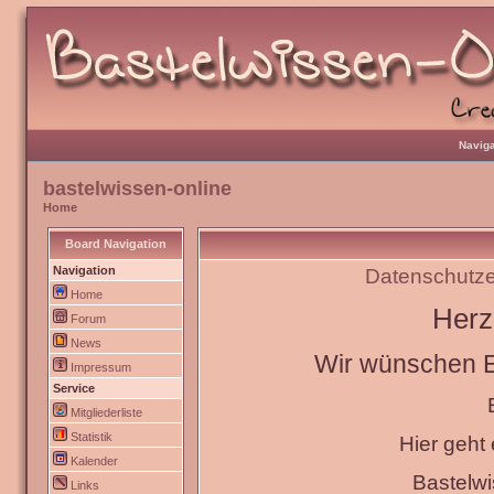
Naviga
bastelwissen-online
Home
Board Navigation
Navigation
Datenschutze
Home
Herz
Forum
News
Wir wünschen Eu
Impressum
Service
Mitgliederliste
Statistik
Hier geht
Kalender
Bastelw
Links