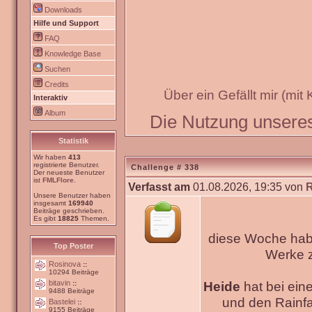
Downloads
Hilfe und Support
FAQ
Knowledge Base
Suchen
Credits
Über ein Gefällt mir (mit
Interaktiv
Album
Die Nutzung unseres 
Statistik
Wir haben
413
registrierte Benutzer.
Challenge # 338
Der neueste Benutzer
ist
FMLFlore
.
Verfasst am
01.08.2026, 19:35 von
Unsere Benutzer haben
insgesamt
169940
Beiträge geschrieben.
Es gibt
18825
Themen.
diese Woche habe
Top Poster
Werke
Rosinova
::
10294 Beiträge
bitavin
Heide
hat bei ein
::
9488 Beiträge
und den Rainfa
Bastelei
::
9155 Beiträge