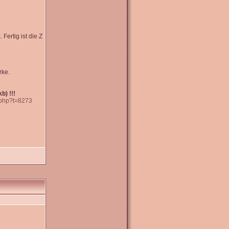
Fertig ist die Z
rke.
b) !!!
.php?t=8273