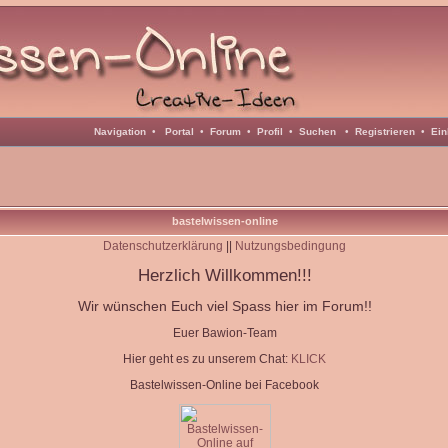
Navigation
•
Portal
•
Forum
•
Profil
•
Suchen
•
Registrieren
•
Ein
bastelwissen-online
Datenschutzerklärung
||
Nutzungsbedingung
Herzlich Willkommen!!!
Wir wünschen Euch viel Spass hier im Forum!!
Euer Bawion-Team
Hier geht es zu unserem Chat:
KLICK
Bastelwissen-Online bei Facebook