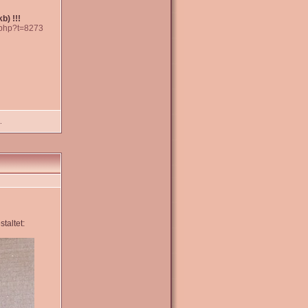
b) !!!
.php?t=8273
.
altet: