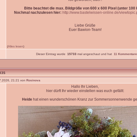
Bitte beachtet die max. Bildgröße von 600 x 600 Pixel (unter 100 k
Nochmal nachzulesen hier:
http://www.bastelwissen-online.de/viewtopic
Liebe Grüße
Euer Bawion-Team!
(
Alles lesen
)
Dieser Eintrag wurde
15733
mal angeschaut und hat
11 Kommentare
335
7.2026, 21:21 von
Rosinova
Hallo Ihr Lieben,
hier dürft Ihr wieder einstellen was euch gefällt:
Heide
hat einen wunderschönen Kranz zur Sommersonnenwende gest