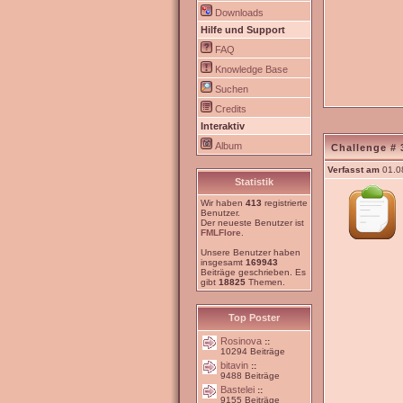
Downloads
Hilfe und Support
FAQ
Knowledge Base
Suchen
Credits
Interaktiv
Album
Challenge # 
Verfasst am
01.0
Statistik
Wir haben
413
registrierte
Benutzer.
Der neueste Benutzer ist
FMLFlore
.
Unsere Benutzer haben
insgesamt
169943
Beiträge geschrieben. Es
gibt
18825
Themen.
Top Poster
Rosinova
::
10294 Beiträge
bitavin
::
9488 Beiträge
Bastelei
::
9155 Beiträge