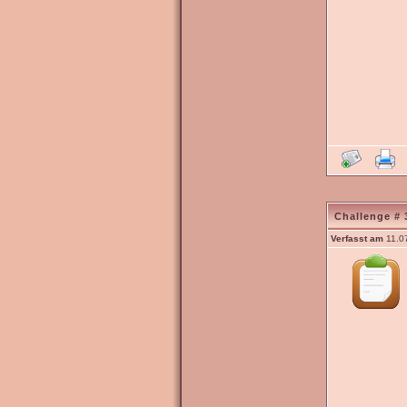
Challenge # 
Verfasst am
11.0