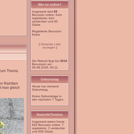
Wer ist online?
Insgesamt sind
65
Benutzer online: Kein
registrierter, kein
versteckter und 65
Gäste.
Registrierte Benutzer:
Keine
[
Gesamte Liste
anzeigen
]
Der Rekord liegt bei
3010
Benutzern am
06.08.2026, 05:11.
e zum Thema
Geburtstag
en Rainfarn
Heute hat niemand
t man gleich
Geburtstag.
Keine Geburtstage in
den nächsten 7 Tagen.
Statistik/Termine
Insgesamt waren heute
665 Benutzer online: 7
registrierte, 2 versteckte
und 656 Gäste.