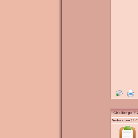
Challenge # 
Verfasst am
18.0