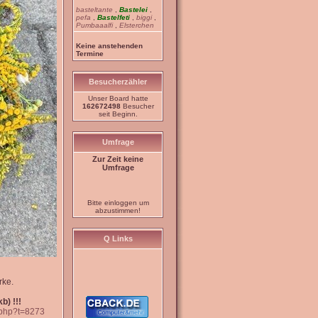
basteltante
,
Bastelei
,
pefa
,
Bastelfeti
,
biggi
,
Pumbaaalfi
,
Elsterchen
Keine anstehenden
Termine
Besucherzähler
Unser Board hatte
162672498
Besucher
seit Beginn.
Umfrage
Zur Zeit keine
Umfrage
Bitte einloggen um
abzustimmen!
Q Links
rke.
b) !!!
.php?t=8273