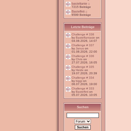
basteltante
::
7215 Beiträge
Bastelfeti
::
6599 Beiträge
Letzte Beiträge
Challenge # 338
by
Bastelfantasie
on
04.08.2026, 14:07
Challenge # 337
by
Janus
on
01.08.2026, 22:00
Challenge # 336
by
Chris
on
27.07.2026, 16:05
Challenge # 335
by
Heide
on
19.07.2026, 20:39
Challenge # 334
by
biggi
on
06.07.2026, 19:00
Challenge # 333
by
Bastelfeti
on
05.07.2026, 10:05
Suchen