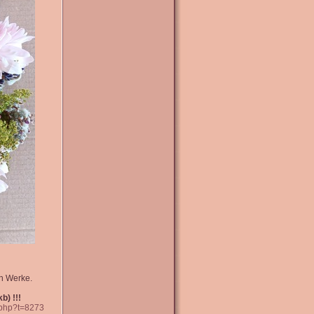
en Werke.
b) !!!
.php?t=8273