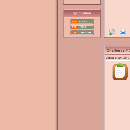
Syndication
Challenge # 
Verfasst am
25.0