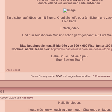
Anschließend wie auf meiner Karte aufkleben.
Ein bischen aufhübschen mit Blume, Knopf, Schleife oder ähnlichem und zack. 
Fold Karte.
Einfach, oder?
Und nun seid ihr dran. Wir sind schon ganz gespannt auf Eure We
Bitte beachtet die max. Bildgröße von 600 x 600 Pixel (unter 100 k
Nochmal nachzulesen hier:
http://www.bastelwissen-online.de/viewtopic
Liebe Grüße und viel Spaß.
Euer Bawion-Team!
(
Alles lesen
)
Dieser Eintrag wurde
5846
mal angeschaut und hat
8 Kommentare
.
336
7.2026, 20:09 von
Rosinova
Hallo Ihr Lieben,
heute möchten wir euch zu einer neuen Challenge einladen.