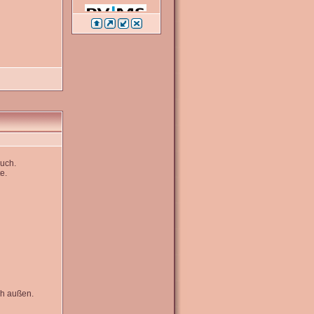
Euch.
e.
ch außen.