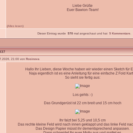
Liebe Grüße
Euer Bawion-Team!
(
Alles lesen
)
Dieser Eintrag wurde
570
mal angeschaut und hat
5 Kommentare
.
337
7.2026, 21:00 von
Rosinova
Hallo Ihr Lieben, diese Woche haben wir wieder einen Sketch für 
Naja eigentlich ist es eine Anleitung für eine einfache Z Fold Kart
So sieht sie fertig aus:
Los gehts :-)
Das Grundgerüst ist 22 cm breit und 15 cm hoch
Ihr falzt bei 5,25 und 10,5 cm
Das rechte kleine Feld wird nach innen geklappt und das linke Feld na
Das Design Papier müsst ihr dementsprechend anpassen.
Dann schneidet Ihr euer Motiv aus und mattet es.