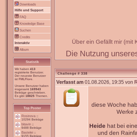
Downloads
Hilfe und Support
FAQ
Knowledge Base
Suchen
Credits
Über ein Gefällt mir (mit
Interaktiv
Album
Die Nutzung unseres 
Statistik
Wir haben
413
registrierte Benutzer.
Challenge # 338
Der neueste Benutzer
ist
FMLFlore
.
Verfasst am
01.08.2026, 19:35 von
Unsere Benutzer haben
insgesamt
169943
Beiträge geschrieben.
Es gibt
18825
Themen.
diese Woche habe
Top Poster
Werke
Rosinova
::
10294 Beiträge
bitavin
Heide
hat bei ein
::
9488 Beiträge
und den Rainfa
Bastelei
::
9155 Beiträge