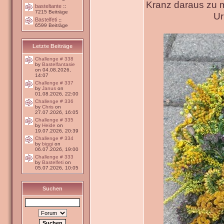
Kranz daraus zu 
basteltante
::
7215 Beiträge
Ur
Bastelfeti
::
6599 Beiträge
Letzte Beiträge
Challenge # 338
by
Bastelfantasie
on 04.08.2026,
14:07
Challenge # 337
by
Janus
on
01.08.2026, 22:00
Challenge # 336
by
Chris
on
27.07.2026, 16:05
Challenge # 335
by
Heide
on
19.07.2026, 20:39
Challenge # 334
by
biggi
on
06.07.2026, 19:00
Challenge # 333
by
Bastelfeti
on
05.07.2026, 10:05
Suchen