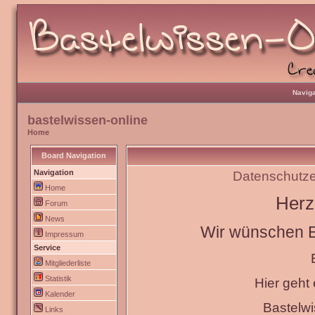
Naviga
bastelwissen-online
Home
Board Navigation
Navigation
Datenschutze
Home
Herz
Forum
News
Wir wünschen Eu
Impressum
Service
Mitgliederliste
Statistik
Hier geht
Kalender
Bastelw
Links