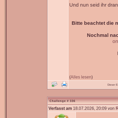
Und nun seid ihr dra
Bitte beachtet die 
Nochmal nac
on
(
Alles lesen
)
Dieser 
Challenge # 336
Verfasst am
18.07.2026, 20:09 von