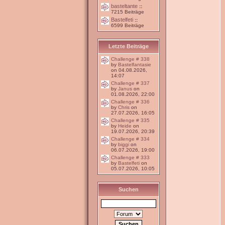
basteltante
::
7215 Beiträge
Bastelfeti
::
6599 Beiträge
Letzte Beiträge
Challenge # 338
by
Bastelfantasie
on 04.08.2026,
14:07
Challenge # 337
by
Janus
on
01.08.2026, 22:00
Challenge # 336
by
Chris
on
27.07.2026, 16:05
Challenge # 335
by
Heide
on
19.07.2026, 20:39
Challenge # 334
by
biggi
on
06.07.2026, 19:00
Challenge # 333
by
Bastelfeti
on
05.07.2026, 10:05
Suchen