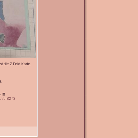
t die Z Fold Karte.
e.
 !!!
hp?t=8273