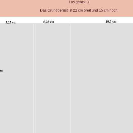
Los gehts :-)
Das Grundgerüst ist 22 cm breit und 15 cm hoch