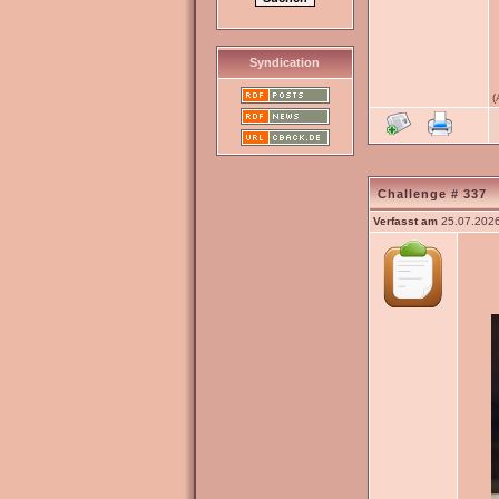
Syndication
(
Challenge # 337
Verfasst am
25.07.2026