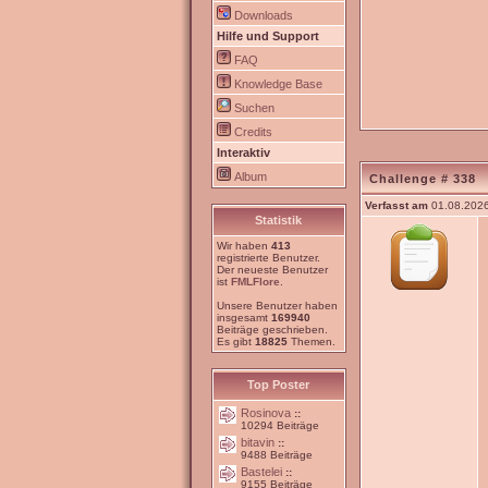
Downloads
Hilfe und Support
FAQ
Knowledge Base
Suchen
Credits
Interaktiv
Album
Challenge # 338
Verfasst am
01.08.2026
Statistik
Wir haben
413
registrierte Benutzer.
Der neueste Benutzer
ist
FMLFlore
.
Unsere Benutzer haben
insgesamt
169940
Beiträge geschrieben.
Es gibt
18825
Themen.
Top Poster
Rosinova
::
10294 Beiträge
bitavin
::
9488 Beiträge
Bastelei
::
9155 Beiträge