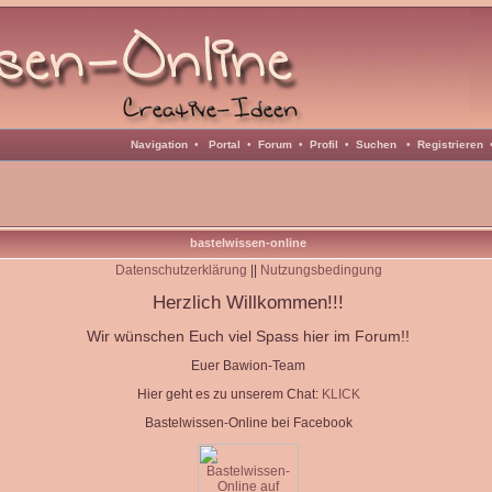
Navigation
•
Portal
•
Forum
•
Profil
•
Suchen
•
Registrieren
bastelwissen-online
Datenschutzerklärung
||
Nutzungsbedingung
Herzlich Willkommen!!!
Wir wünschen Euch viel Spass hier im Forum!!
Euer Bawion-Team
Hier geht es zu unserem Chat:
KLICK
Bastelwissen-Online bei Facebook