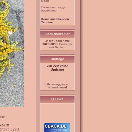
Gäste.
Elsterchen
,
biggi
,
basteltante
Keine anstehenden
Termine
Besucherzähler
Unser Board hatte
162650235
Besucher
seit Beginn.
Umfrage
Zur Zeit keine
Umfrage
Bitte einloggen um
abzustimmen!
Q Links
rke.
b) !!!
c.php?t=8273