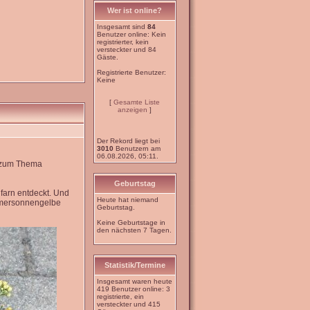
Wer ist online?
Insgesamt sind
84
Benutzer online: Kein
registrierter, kein
versteckter und 84
Gäste.
Registrierte Benutzer:
Keine
[
Gesamte Liste
anzeigen
]
Der Rekord liegt bei
3010
Benutzern am
06.08.2026, 05:11.
e zum Thema
Geburtstag
farn entdeckt. Und
Heute hat niemand
mmersonnengelbe
Geburtstag.
Keine Geburtstage in
den nächsten 7 Tagen.
Statistik/Termine
Insgesamt waren heute
419 Benutzer online: 3
registrierte, ein
versteckter und 415