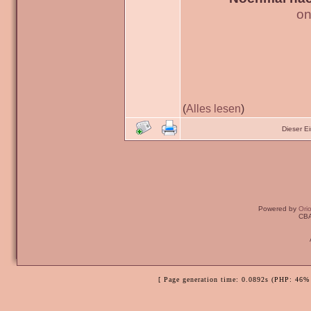
on
(
Alles lesen
)
Dieser E
Powered by
Ori
CBA
[ Page generation time: 0.0892s (PHP: 46% 