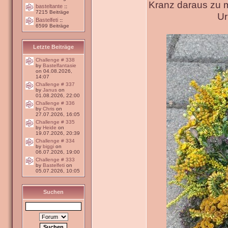
Kranz daraus zu 
basteltante
::
7215 Beiträge
Ur
Bastelfeti
::
6599 Beiträge
Letzte Beiträge
Challenge # 338
by
Bastelfantasie
on 04.08.2026,
14:07
Challenge # 337
by
Janus
on
01.08.2026, 22:00
Challenge # 336
by
Chris
on
27.07.2026, 16:05
Challenge # 335
by
Heide
on
19.07.2026, 20:39
Challenge # 334
by
biggi
on
06.07.2026, 19:00
Challenge # 333
by
Bastelfeti
on
05.07.2026, 10:05
Suchen