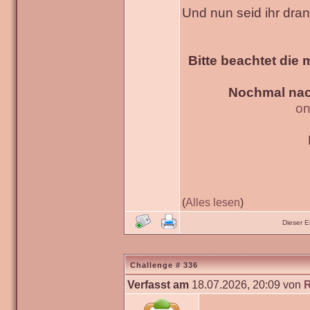
Und nun seid ihr dra
Bitte beachtet die 
Nochmal nac
on
(
Alles lesen
)
Dieser 
Challenge # 336
Verfasst am
18.07.2026, 20:09 von