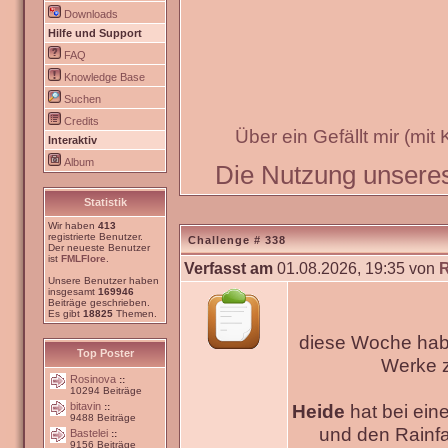
Downloads
Hilfe und Support
FAQ
Knowledge Base
Suchen
Credits
Über ein Gefällt mir (mit
Interaktiv
Album
Die Nutzung unseres 
Statistik
Wir haben
413
registrierte Benutzer.
Challenge # 338
Der neueste Benutzer
ist
FMLFlore
.
Verfasst am
01.08.2026, 19:35 von
Unsere Benutzer haben
insgesamt
169946
Beiträge geschrieben.
Es gibt
18825
Themen.
diese Woche habe
Top Poster
Werke
Rosinova
::
10294 Beiträge
bitavin
Heide
hat bei ein
::
9488 Beiträge
und den Rainfa
Bastelei
::
9156 Beiträge