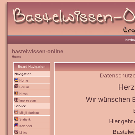
Naviga
bastelwissen-online
Home
Board Navigation
Navigation
Datenschutze
Home
Herz
Forum
News
Wir wünschen Eu
Impressum
Service
Mitgliederliste
Statistik
Hier geht
Kalender
Bastelw
Links