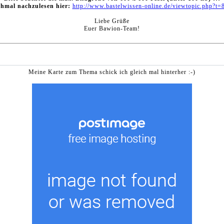
hmal nachzulesen hier:
http://www.bastelwissen-online.de/viewtopic.php?t=
Liebe Grüße
Euer Bawion-Team!
Meine Karte zum Thema schick ich gleich mal hinterher :-)