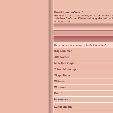
*
Bestätigungs-Code:
Gebe den Code exakt so ein, wie du ihn siehst. D
zwischen Groß- und Kleinschreibung, die Null hat 
schrägen Strich.
Diese Informationen sind öffentlich abrufbar!
ICQ-Nummer:
AIM-Name:
MSN Messenger:
Yahoo Messenger:
Skype Name:
Website:
Wohnort:
Beruf:
Interessen:
Landesflagge: