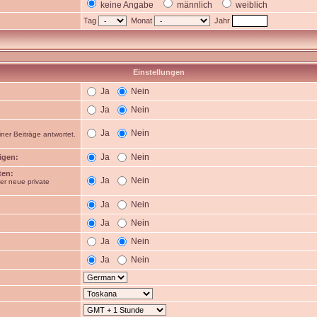
keine Angabe
männlich
weiblich
Tag
Monat
Jahr
Einstellungen
Ja
Nein
Ja
Nein
Ja
Nein
ner Beiträge antwortet.
Ja
Nein
igen:
ten:
Ja
Nein
er neue private
Ja
Nein
Ja
Nein
Ja
Nein
Ja
Nein