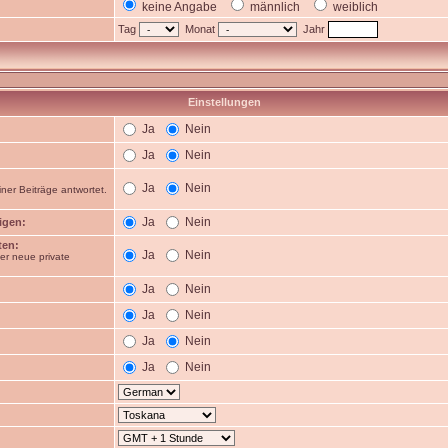
keine Angabe
männlich
weiblich
Tag
Monat
Jahr
Einstellungen
Ja
Nein
Ja
Nein
Ja
Nein
ner Beiträge antwortet.
Ja
Nein
igen:
ten:
Ja
Nein
er neue private
Ja
Nein
Ja
Nein
Ja
Nein
Ja
Nein