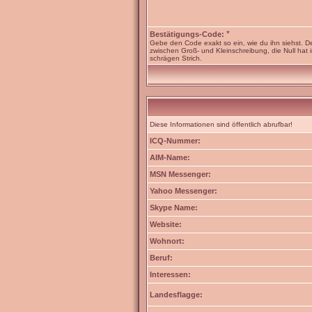
*
Bestätigungs-Code:
Gebe den Code exakt so ein, wie du ihn siehst. D
zwischen Groß- und Kleinschreibung, die Null hat 
schrägen Strich.
Diese Informationen sind öffentlich abrufbar!
ICQ-Nummer:
AIM-Name:
MSN Messenger:
Yahoo Messenger:
Skype Name:
Website:
Wohnort:
Beruf:
Interessen:
Landesflagge: