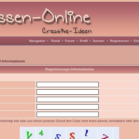
Navigation
•
Portal
•
Forum
•
Profil
•
Suchen
•
Registrieren
•
Ein
l-Informationen
Registrierungs-Informationen
trächtigt bist oder aus einem anderen Grund den Code nicht lesen kannst, kontaktiere bitte de