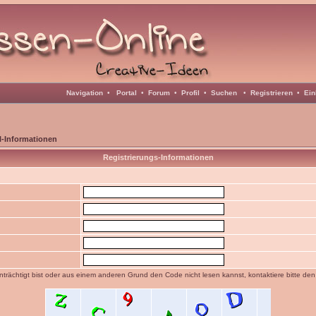
Navigation
•
Portal
•
Forum
•
Profil
•
Suchen
•
Registrieren
•
Ein
l-Informationen
Registrierungs-Informationen
trächtigt bist oder aus einem anderen Grund den Code nicht lesen kannst, kontaktiere bitte de