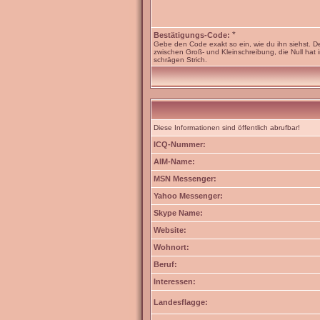
*
Bestätigungs-Code:
Gebe den Code exakt so ein, wie du ihn siehst. D
zwischen Groß- und Kleinschreibung, die Null hat 
schrägen Strich.
Diese Informationen sind öffentlich abrufbar!
ICQ-Nummer:
AIM-Name:
MSN Messenger:
Yahoo Messenger:
Skype Name:
Website:
Wohnort:
Beruf:
Interessen:
Landesflagge: