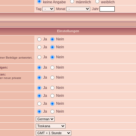
keine Angabe
männlich
weiblich
Tag
Monat
Jahr
Einstellungen
Ja
Nein
Ja
Nein
Ja
Nein
ner Beiträge antwortet.
Ja
Nein
igen:
ten:
Ja
Nein
er neue private
Ja
Nein
Ja
Nein
Ja
Nein
Ja
Nein