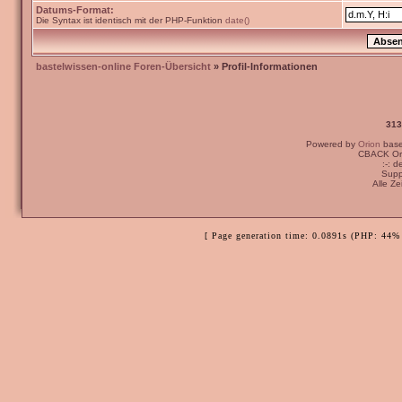
Datums-Format:
Die Syntax ist identisch mit der PHP-Funktion
date()
bastelwissen-online Foren-Übersicht
» Profil-Informationen
313
Powered by
Orion
bas
CBACK Ori
:-: 
Supp
Alle Z
[ Page generation time: 0.0891s (PHP: 44% 