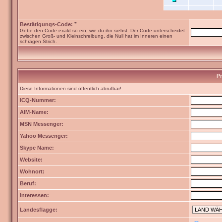
*
Bestätigungs-Code:
Gebe den Code exakt so ein, wie du ihn siehst. Der Code unterscheidet
zwischen Groß- und Kleinschreibung, die Null hat im Inneren einen
schrägen Strich.
Pr
Diese Informationen sind öffentlich abrufbar!
ICQ-Nummer:
AIM-Name:
MSN Messenger:
Yahoo Messenger:
Skype Name:
Website:
Wohnort:
Beruf:
Interessen:
Landesflagge: