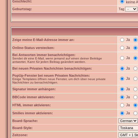
Geschlecht:
keine 
Geburtstag:
Tag
Ja
Zeige meine E-Mail-Adresse immer an:
Ja
Online-Status verstecken:
Bei Antworten immer benachrichtigen:
Ja
Sendet dir eine E-Mail, wenn jemand auf einen deiner Beiträge
antwortet. Kann für jeden Beitrag geändert werden.
Ja
Bei neuen Privaten Nachrichten benachrichtigen:
PopUp-Fenster bei neuen Privaten Nachrichten:
Ja
Einige Templates öffnen neue Fenster, um dich über neue private
Nachrichten zu benachrichtigen.
Ja
Signatur immer anhängen:
Ja
BBCode immer aktivieren:
Ja
HTML immer aktivieren:
Ja
Smilies immer aktivieren:
Board-Sprache:
Board-Style:
Zeitzone: