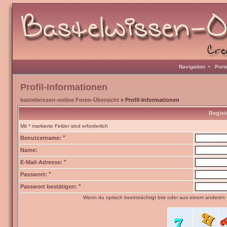
Navigation
•
Port
Profil-Informationen
bastelwissen-online Foren-Übersicht
» Profil-Informationen
Regist
Mit * markierte Felder sind erforderlich
*
Benutzername:
Name:
*
E-Mail-Adresse:
*
Passwort:
*
Passwort bestätigen:
Wenn du optisch beeinträchtigt bist oder aus einem anderen 