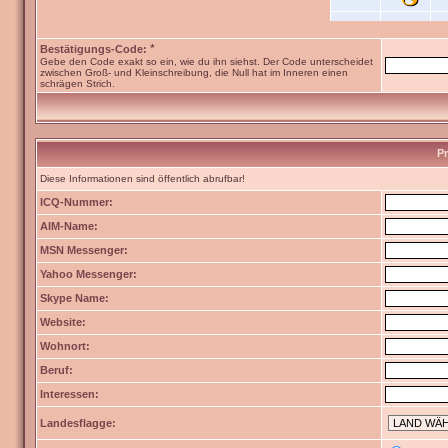
*
Bestätigungs-Code:
Gebe den Code exakt so ein, wie du ihn siehst. Der Code unterscheidet
zwischen Groß- und Kleinschreibung, die Null hat im Inneren einen
schrägen Strich.
Pr
Diese Informationen sind öffentlich abrufbar!
ICQ-Nummer:
AIM-Name:
MSN Messenger:
Yahoo Messenger:
Skype Name:
Website:
Wohnort:
Beruf:
Interessen:
Landesflagge: