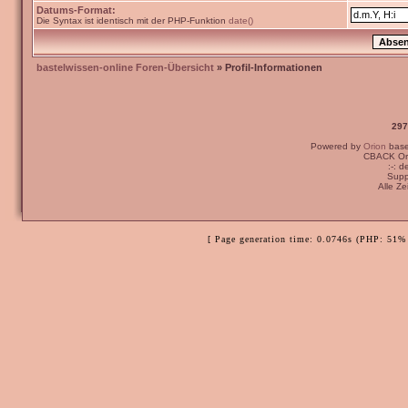
Datums-Format:
Die Syntax ist identisch mit der PHP-Funktion
date()
bastelwissen-online Foren-Übersicht
» Profil-Informationen
297
Powered by
Orion
bas
CBACK Ori
:-: 
Supp
Alle Z
[ Page generation time: 0.0746s (PHP: 51% 