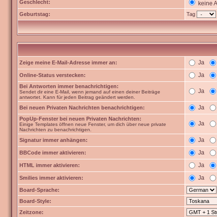
Geschlecht:
keine 
Geburtstag:
Tag
Ja
Zeige meine E-Mail-Adresse immer an:
Ja
Online-Status verstecken:
Bei Antworten immer benachrichtigen:
Ja
Sendet dir eine E-Mail, wenn jemand auf einen deiner Beiträge
antwortet. Kann für jeden Beitrag geändert werden.
Ja
Bei neuen Privaten Nachrichten benachrichtigen:
PopUp-Fenster bei neuen Privaten Nachrichten:
Ja
Einige Templates öffnen neue Fenster, um dich über neue private
Nachrichten zu benachrichtigen.
Ja
Signatur immer anhängen:
Ja
BBCode immer aktivieren:
Ja
HTML immer aktivieren:
Ja
Smilies immer aktivieren:
Board-Sprache:
Board-Style:
Zeitzone: