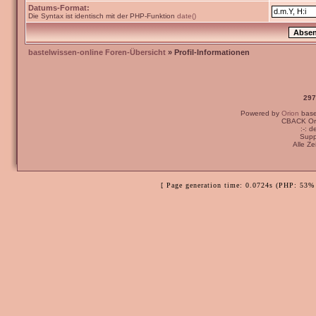
Datums-Format:
Die Syntax ist identisch mit der PHP-Funktion
date()
bastelwissen-online Foren-Übersicht
» Profil-Informationen
297
Powered by
Orion
bas
CBACK Ori
:-: 
Supp
Alle Z
[ Page generation time: 0.0724s (PHP: 53% 