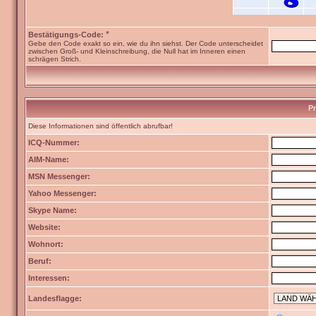
*
Bestätigungs-Code:
Gebe den Code exakt so ein, wie du ihn siehst. Der Code unterscheidet
zwischen Groß- und Kleinschreibung, die Null hat im Inneren einen
schrägen Strich.
Pr
Diese Informationen sind öffentlich abrufbar!
ICQ-Nummer:
AIM-Name:
MSN Messenger:
Yahoo Messenger:
Skype Name:
Website:
Wohnort:
Beruf:
Interessen:
Landesflagge: