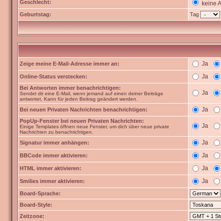
Geschlecht:
keine 
Geburtstag:
Tag
Ja
Zeige meine E-Mail-Adresse immer an:
Ja
Online-Status verstecken:
Bei Antworten immer benachrichtigen:
Ja
Sendet dir eine E-Mail, wenn jemand auf einen deiner Beiträge
antwortet. Kann für jeden Beitrag geändert werden.
Ja
Bei neuen Privaten Nachrichten benachrichtigen:
PopUp-Fenster bei neuen Privaten Nachrichten:
Ja
Einige Templates öffnen neue Fenster, um dich über neue private
Nachrichten zu benachrichtigen.
Ja
Signatur immer anhängen:
Ja
BBCode immer aktivieren:
Ja
HTML immer aktivieren:
Ja
Smilies immer aktivieren:
Board-Sprache:
Board-Style:
Zeitzone: