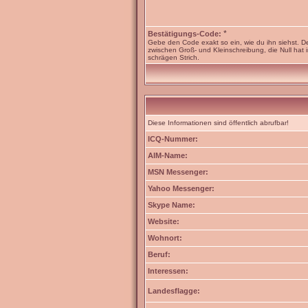
*
Bestätigungs-Code:
Gebe den Code exakt so ein, wie du ihn siehst. D
zwischen Groß- und Kleinschreibung, die Null hat 
schrägen Strich.
Diese Informationen sind öffentlich abrufbar!
ICQ-Nummer:
AIM-Name:
MSN Messenger:
Yahoo Messenger:
Skype Name:
Website:
Wohnort:
Beruf:
Interessen:
Landesflagge: