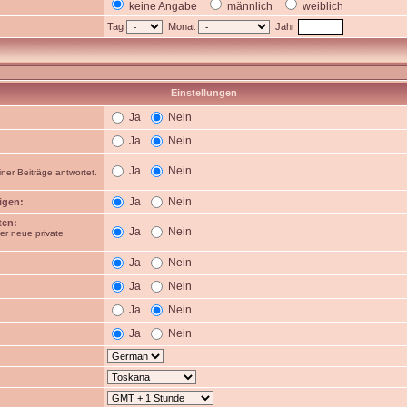
keine Angabe
männlich
weiblich
Tag
Monat
Jahr
Einstellungen
Ja
Nein
Ja
Nein
Ja
Nein
ner Beiträge antwortet.
Ja
Nein
igen:
ten:
Ja
Nein
er neue private
Ja
Nein
Ja
Nein
Ja
Nein
Ja
Nein