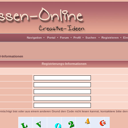
Navigation
•
Portal
•
Forum
•
Profil
•
Suchen
•
Registrieren
•
Ein
l-Informationen
Registrierungs-Informationen
trächtigt bist oder aus einem anderen Grund den Code nicht lesen kannst, kontaktiere bitte de