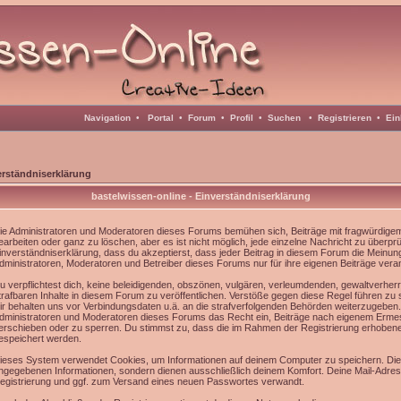
Navigation
•
Portal
•
Forum
•
Profil
•
Suchen
•
Registrieren
•
Ein
erständniserklärung
bastelwissen-online - Einverständniserklärung
ie Administratoren und Moderatoren dieses Forums bemühen sich, Beiträge mit fragwürdigem 
earbeiten oder ganz zu löschen, aber es ist nicht möglich, jede einzelne Nachricht zu überpr
inverständniserklärung, dass du akzeptierst, dass jeder Beitrag in diesem Forum die Meinun
dministratoren, Moderatoren und Betreiber dieses Forums nur für ihre eigenen Beiträge veran
u verpflichtest dich, keine beleidigenden, obszönen, vulgären, verleumdenden, gewaltverhe
trafbaren Inhalte in diesem Forum zu veröffentlichen. Verstöße gegen diese Regel führen zu
ir behalten uns vor Verbindungsdaten u.ä. an die strafverfolgenden Behörden weiterzugeben
dministratoren und Moderatoren dieses Forums das Recht ein, Beiträge nach eigenem Ermes
erschieben oder zu sperren. Du stimmst zu, dass die im Rahmen der Registrierung erhoben
espeichert werden.
ieses System verwendet Cookies, um Informationen auf deinem Computer zu speichern. Die
ngegebenen Informationen, sondern dienen ausschließlich deinem Komfort. Deine Mail-Adress
egistrierung und ggf. zum Versand eines neuen Passwortes verwandt.