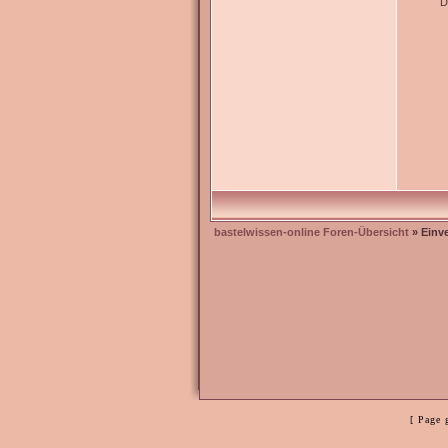
D
bastelwissen-online Foren-Übersicht
» Einv
[ Page 