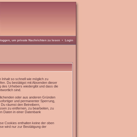
loggen, um private Nachrichten zu lesen
•
Login
Inhalt so schnell wie möglich zu
üfen. Du bestätigst mit Absenden dieser
g des Urhebers wiedergibt und dass die
twortlich sind.
rrlichenden oder aus anderen Gründen
 sofortiger und permanenter Sperrung,
. Du räumst den Betreibern,
sen zu entfernen, zu bearbeiten, zu
en Daten in einer Datenbank
se Cookies enthalten keine der oben
e wird nur zur Bestätigung der