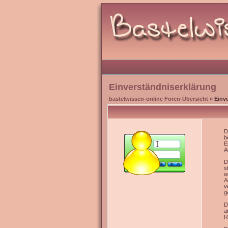
Einverständniserklärung
bastelwissen-online Foren-Übersicht
» Einv
D
b
E
A
D
s
w
A
v
g
D
a
R