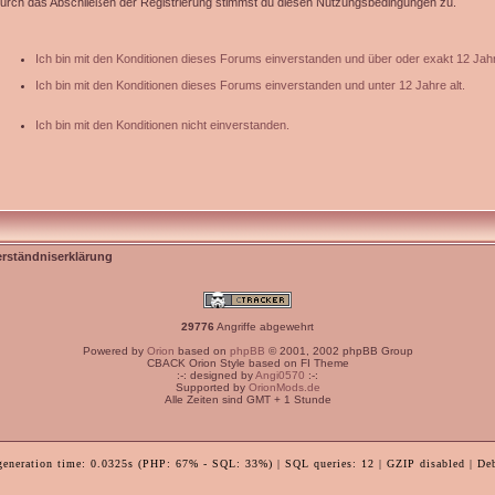
urch das Abschließen der Registrierung stimmst du diesen Nutzungsbedingungen zu.
Ich bin mit den Konditionen dieses Forums einverstanden und über oder exakt 12 Jahr
Ich bin mit den Konditionen dieses Forums einverstanden und unter 12 Jahre alt.
Ich bin mit den Konditionen nicht einverstanden.
erständniserklärung
29776
Angriffe abgewehrt
Powered by
Orion
based on
phpBB
© 2001, 2002 phpBB Group
CBACK Orion Style based on FI Theme
:-: designed by
Angi0570
:-:
Supported by
OrionMods.de
Alle Zeiten sind GMT + 1 Stunde
generation time: 0.0325s (PHP: 67% - SQL: 33%) | SQL queries: 12 | GZIP disabled | De