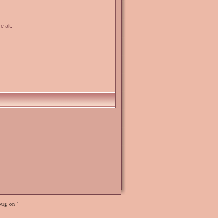
e alt.
bug on ]